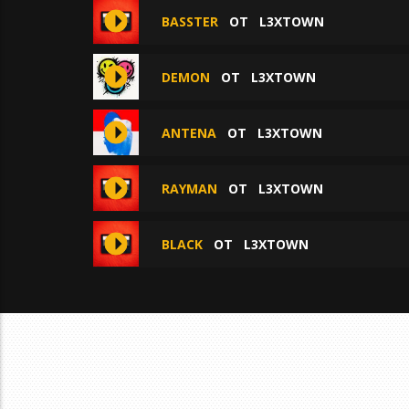
BASSTER
ОТ
L3XTOWN
DEMON
ОТ
L3XTOWN
ANTENA
ОТ
L3XTOWN
RAYMAN
ОТ
L3XTOWN
BLACK
ОТ
L3XTOWN