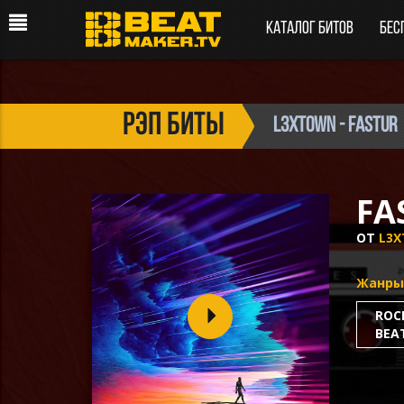
Каталог битов
Бес
рэп биты
L3XTOWN - FASTUR
FA
ОТ
L3
Жанры
ROC
BEA