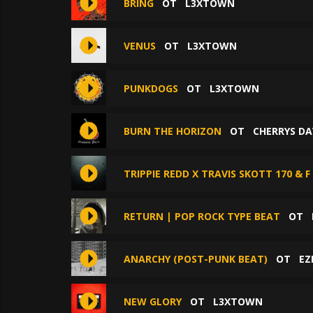
BRING
ОТ
L3XTOWN
VENUS
ОТ
L3XTOWN
PUNKDOGS
ОТ
L3XTOWN
BURN THE HORIZON
ОТ
CHERRYS DA
TRIPPIE REDD X TRAVIS SKOTT 170 & F
RETURN | POP ROCK TYPE BEAT
ОТ
ANARCHY (POST-PUNK BEAT)
ОТ
EZ
NEW GLORY
ОТ
L3XTOWN