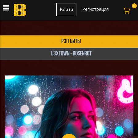
0
Регистрация
Войти
рэп биты
L3XTOWN - ROSENROT