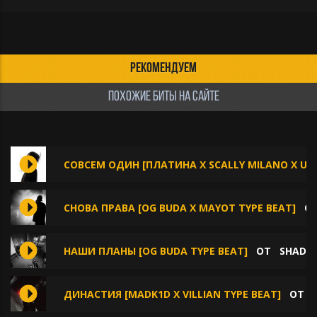
РЕКОМЕНДУЕМ
ПОХОЖИЕ БИТЫ НА САЙТЕ
СОВСЕМ ОДИН [ПЛАТИНА X SCALLY MILANO X UG
СНОВА ПРАВА [OG BUDA X MAYOT TYPE BEAT]
О
НАШИ ПЛАНЫ [OG BUDA TYPE BEAT]
ОТ
SHADO
ДИНАСТИЯ [MADK1D X VILLIAN TYPE BEAT]
ОТ