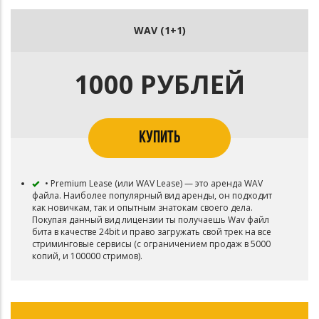
WAV (1+1)
1000 РУБЛЕЙ
КУПИТЬ
• Premium Lease (или WAV Lease) — это аренда WAV
файла. Наиболее популярный вид аренды, он подходит
как новичкам, так и опытным знатокам своего дела.
Покупая данный вид лицензии ты получаешь Wav файл
бита в качестве 24bit и право загружать свой трек на все
стриминговые сервисы (с ограничением продаж в 5000
копий, и 100000 стримов).