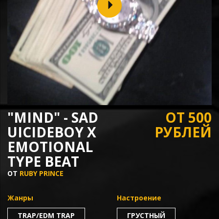
"MIND" - SAD
ОТ 500
UICIDEBOY X
РУБЛЕЙ
EMOTIONAL
TYPE BEAT
ОТ
RUBY PRINCE
Жанры
Настроение
TRAP/EDM TRAP
ГРУСТНЫЙ