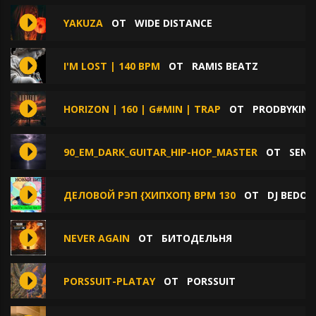
YAKUZA
ОТ
WIDE DISTANCE
I'M LOST | 140 BPM
ОТ
RAMIS BEATZ
HORIZON | 160 | G#MIN | TRAP
ОТ
PRODBYKIN
90_EM_DARK_GUITAR_HIP-HOP_MASTER
ОТ
SEND
ДЕЛОВОЙ РЭП {ХИПХОП} BPM 130
ОТ
DJ BEDO
NEVER AGAIN
ОТ
БИТОДЕЛЬНЯ
PORSSUIT-PLATAY
ОТ
PORSSUIT