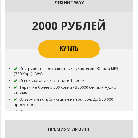
Публикация на площадку BOOM и в систему Content ID
ЛИЗИНГ WAV
запрещена
Приобретая данный тип лицензии Вы соглашаетесь с
условиями пользования.
2000 РУБЛЕЙ
КУПИТЬ
Инструментал без защитных аудиотегов - Файлы MP3
(320 Kbps) / WAV
Использование для записи 1 песни
Тираж не более 5,000 копий - 300000 Онлайн Аудио
стримов
Видео-клип с публикацией на YouTube. До 500 000
просмотров
Инструментал остается в продаже до покупки
эксклюзивных прав
Все права на инструментал сохраняются за Битодельня
ПРЕМИУМ ЛИЗИНГ
В названии трека необходимо указать (Prod.
Битодельня) Если бит совместный то и второго битмейкера