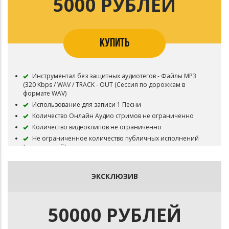
5000 РУБЛЕЙ
условиями пользования.
КУПИТЬ
Инструментал без защитных аудиотегов - Файлы MP3
(320 Kbps / WAV / TRACK - OUT (Сессия по дорожкам в
формате WAV)
Использование для записи 1 Песни
Количество Онлайн Аудио стримов не ограниченно
Количество видеоклипов не ограниченно
Не ограниченное количество публичных исполнений
(выступлений)
Неограниченное число бесплатных выступлений
Все права на инструментал сохраняются за Битодельня
ЭКСКЛЮЗИВ
Приобретая данный тип лицензии Вы соглашаетесь с
условиями пользования.
50000 РУБЛЕЙ