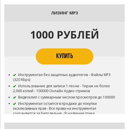
Все права на инструментал сохраняются за Битодельня
В названии трека необходимо указать (Prod.
ЛИЗИНГ MP3
Битодельня) Если бит совместный то и второго битмейкера
Публикация на площадку BOOM и в систему Content ID
запрещена
1000 РУБЛЕЙ
Приобретая данный тип лицензии Вы соглашаетесь с
условиями пользования.
КУПИТЬ
Инструментал без защитных аудиотегов - Файлы MP3
(320 Kbps)
Использование для записи 1 песни - Тираж не более
2,000 копий - 100000 Онлайн Аудио стримов
Видеоклип с суммарным числом просмотров до 100000
Инструментал остается в продаже до покупки
эксклюзивных прав - Все права на инструментал
сохраняются за Битодельня - В названии трека
необходимо указать (Prod. Битодельня) Если бит
совместный то и второго битмейкера