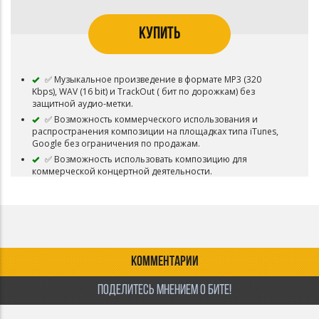
КУПИТЬ
✅ Музыкальное произведение в формате MP3 (320
Kbps), WAV (16 bit) и TrackOut ( бит по дорожкам) без
защитной аудио-метки.
✅ Возможность коммерческого использования и
распространения композиции на площадках типа iTunes,
Google без ограничения по продажам.
✅ Возможность использовать композицию для
коммерческой концертной деятельности.
✅ Возможность использовать композицию для
коммерческого распространения видео-клипов и роликов.
✅ Возможность загружать трек в VK Music (BOOM)
✅ Возможность загружать трек на Youtube
✅ Композиция снимается с продажи и авторские права
переходит покупателю.
КОММЕНТАРИИ
ПОДЕЛИТЕСЬ МНЕНИЕМ О БИТЕ!