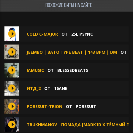
ПОХОЖИЕ БИТЫ НА САЙТЕ
COLD С-MAJOR
ОТ
25LIPSYNC
JEEMBO | BATO TYPE BEAT | 143 BPM | DM
ОТ
O
IAMUSIC
ОТ
BLESSEDBEATS
ИТД_2
ОТ
16ANE
PORSSUIT-TRION
ОТ
PORSSUIT
TRUKHMANOV - ПОМАДА [MADK1D X ТЁМНЫЙ ПРИН