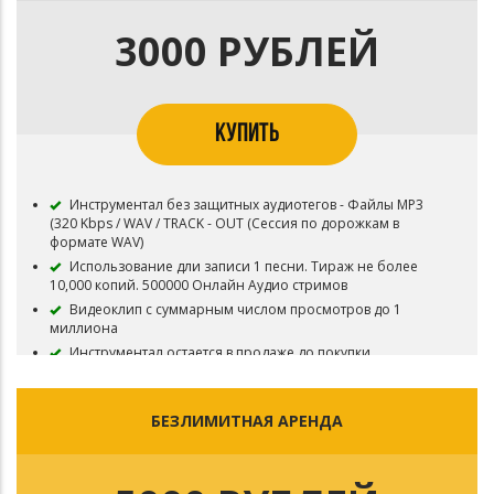
Публикация на площадку BOOM и в систему Content ID
запрещена
3000 РУБЛЕЙ
Приобретая данный тип лицензии Вы соглашаетесь с
условиями пользования.
КУПИТЬ
Инструментал без защитных аудиотегов - Файлы MP3
(320 Kbps / WAV / TRACK - OUT (Сессия по дорожкам в
формате WAV)
Использование дли записи 1 песни. Тираж не более
10,000 копий. 500000 Онлайн Аудио стримов
Видеоклип с суммарным числом просмотров до 1
миллиона
Инструментал остается в продаже до покупки
эксклюзивных прав
Все права на инструментал сохраняются за Битодельня
В названии трека необходимо указать (Prod.
БЕЗЛИМИТНАЯ АРЕНДА
Битодельня) Если бит совместный то и второго битмейкера
Регистрация в системе Content ID запрещена
Приобретая данный тип лицензии Вы соглашаетесь с