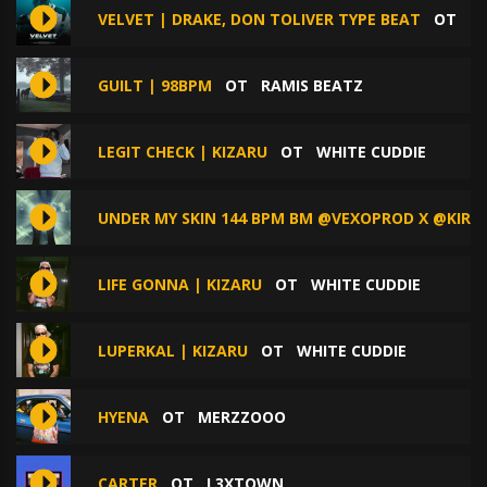
VELVET | DRAKE, DON TOLIVER TYPE BEAT
ОТ
D
GUILT | 98BPM
ОТ
RAMIS BEATZ
LEGIT CHECK | KIZARU
ОТ
WHITE CUDDIE
UNDER MY SKIN 144 BPM BM @VEXOPROD X @KIRI
LIFE GONNA | KIZARU
ОТ
WHITE CUDDIE
LUPERKAL | KIZARU
ОТ
WHITE CUDDIE
HYENA
ОТ
MERZZOOO
CARTER
ОТ
L3XTOWN