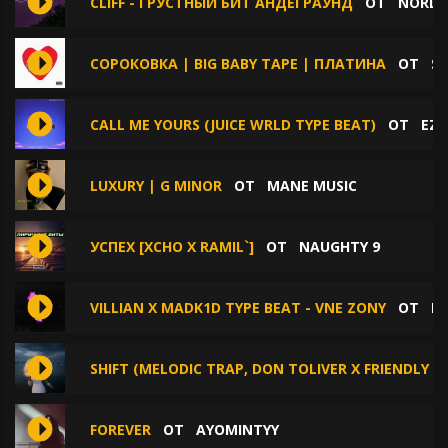
CLIFF - ГРУСТНЫЙ БИТ АНДЕГРАУНД
ОТ
NORD 
СОРОКОВКА | BIG BABY TAPE | ПЛАТИНА
ОТ
SY
CALL ME YOURS (JUICE WRLD TYPE BEAT)
ОТ
EZH
LUXURY | G MINOR
ОТ
MANE MUSIC
УСПЕХ [XCHO Х RAMIL`]
ОТ
NAUGHTY 9
VILLIAN X MADK1D TYPE BEAT - VNE ZONY
ОТ
PA
SHIFT (MELODIC TRAP, DON TOLIVER X FRIENDLY T
FOREVER
ОТ
AYOMINTYY