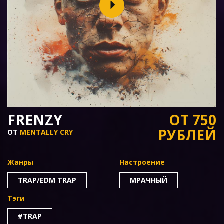
FRENZY
ОТ 750
РУБЛЕЙ
ОТ
MENTALLY CRY
Жанры
Настроение
TRAP/EDM TRAP
МРАЧНЫЙ
Тэги
#TRAP