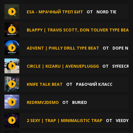
ESA - МРАЧНЫЙ ТРЕП БИТ
ОТ
NORD TIE
BLAPPY | TRAVIS SCOTT, DON TOLIVER TYPE BEAT
ADVENT | PHILLY DRILL TYPE BEAT
ОТ
DOPE NO
CIRCLE | KIZARU | AVENUEPLUGGG
ОТ
SYFEECRE
KNIFE TALK BEAT
ОТ
РАБОЧИЙ КЛАСС
REDRMV2DEMO
ОТ
BURIED
2 SEXY | TRAP | MINIMALISTIC TRAP
ОТ
VEEDY 