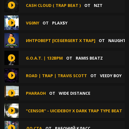
CASH CLOUD ( TRAP BEAT )
ОТ
NZT
VG0NY
ОТ
PLAX$Y
ИНТРОВЕРТ [ICEGERGERT X TRAP]
ОТ
NAUGHTY 
G.O.A.T. | 132BPM
ОТ
RAMIS BEATZ
ROAD | TRAP | TRAVIS SCOTT
ОТ
VEEDY BOY
PHARAOH
ОТ
WIDE DISTANCE
"CENSOR" - UICIDEBOY X DARK TRAP TYPE BEAT
ДО СТА
ОТ
РАБОЧИЙ КЛАСС