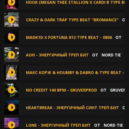
HOOK (MEGAN THEE STALLION X CARDI B TYPE BEA
CRAZY & DARK TRAP TYPE BEAT "BROMANCE"
О
MADK1D X FORTUNA 812 TYPE BEAT - 0806
ОТ
P
AOH - ЭНЕРГИЧНЫЙ ТРЕП БИТ
ОТ
NORD TIE
МАКС КОРЖ & HOUMBY & DABRO & TYPE BEAT - Г
NO CREDIT 140 BPM - GRUVERPROD
ОТ
GRUVERP
HEARTBREAK - ЭНЕРГИЧНЫЙ СИНТ ТРЕП БИТ
О
LONE - ЭНЕРГИЧНЫЙ ТРЕП БИТ
ОТ
NORD TIE