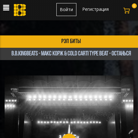
0
Регистрация
Войти
рэп биты
B.B.KINGbeats - Макс Корж & Cold Carti type beat - Останься