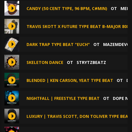
CANDY (50 CENT TYPE, 96 BPM, C#MIN)
ОТ
MEEN
TRAVIS SKOTT X FUTURE TYPE BEAT B-MAJOR 808
DARK TRAP TYPE BEAT "EUCH"
ОТ
MAZEMDEVO
SKELETON DANCE
ОТ
STRYTZBEATZ
BLENDED | KEN CARSON, YEAT TYPE BEAT
ОТ
DO
NIGHTFALL | FREESTYLE TYPE BEAT
ОТ
DOPE NO
LUXURY | TRAVIS SCOTT, DON TOLIVER TYPE BEAT