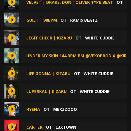
VELVET | DRAKE, DON TOLIVER TYPE BEAT
ОТ
D
GUILT | 98BPM
ОТ
RAMIS BEATZ
LEGIT CHECK | KIZARU
ОТ
WHITE CUDDIE
UNDER MY SKIN 144 BPM BM @VEXOPROD X @KIRI
LIFE GONNA | KIZARU
ОТ
WHITE CUDDIE
LUPERKAL | KIZARU
ОТ
WHITE CUDDIE
HYENA
ОТ
MERZZOOO
CARTER
ОТ
L3XTOWN