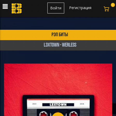
0
Регистрация
Войти
рэп биты
L3XTOWN - WERLESS