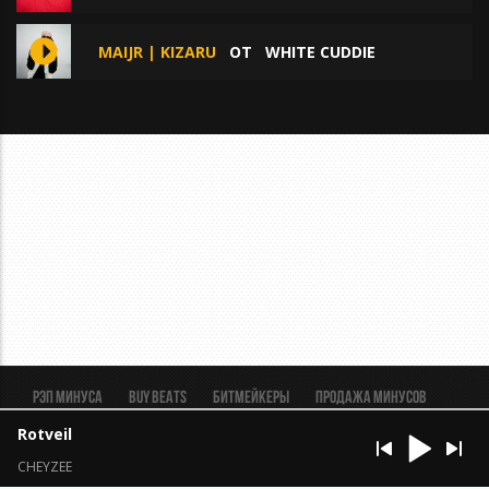
MAIJR | KIZARU
ОТ
WHITE CUDDIE
Рэп минуса
BUY BEATS
Битмейкеры
Продажа минусов
Рэп биты
Реклама
FAQ
Пользовательское соглашение
Rotveil
Безопасная сделка
CHEYZEE