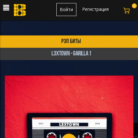
0
Регистрация
Войти
рэп биты
l3xtown - GARILLA 1