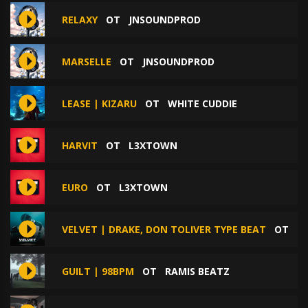
RELAXY
ОТ
JNSOUNDPROD
MARSELLE
ОТ
JNSOUNDPROD
LEASE | KIZARU
ОТ
WHITE CUDDIE
HARVIT
ОТ
L3XTOWN
EURO
ОТ
L3XTOWN
VELVET | DRAKE, DON TOLIVER TYPE BEAT
ОТ
D
GUILT | 98BPM
ОТ
RAMIS BEATZ