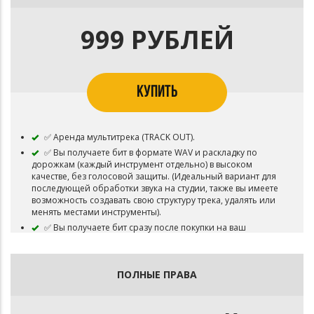
✅ Возможность использования для записи Песни
(Сингл / Альбом). Возможность загружать песню на
различные музыкальные площадки - Apple Music,
999 РУБЛЕЙ
Яндекс.Музыка, VK Музыка, Spotify, Deezer, и т.д. Вы можете
снять видеоклип на записанную Песню. Возможность
делать бесплатные выступления. Срок лицензии: 4 года.
✅ Бит остается в продаже.
КУПИТЬ
⛔Запрещено перепродавать бит.
✅ Аренда мультитрека (TRACK OUT).
✅ Вы получаете бит в формате WAV и раскладку по
дорожкам (каждый инструмент отдельно) в высоком
качестве, без голосовой защиты. (Идеальный вариант для
последующей обработки звука на студии, также вы имеете
возможность создавать свою структуру трека, удалять или
менять местами инструменты).
✅ Вы получаете бит сразу после покупки на ваш
электронный адрес который был указан при покупке
(Будьте внимательны при указании электронного адреса,
обычно приходит текстовый файл с ссылкой на бит).
ПОЛНЫЕ ПРАВА
✅ Возможность использования для записи песни
(Сингл / Альбом). Возможность загружать песню на
различные музыкальные площадки - Apple Music,