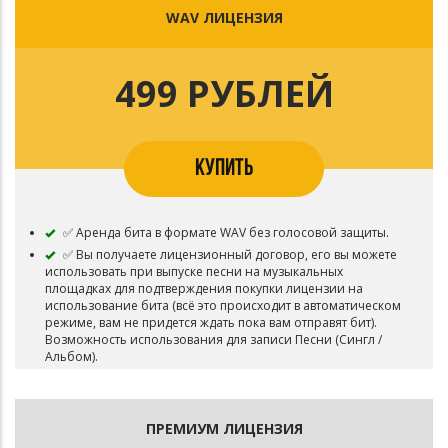
WAV ЛИЦЕНЗИЯ
499 РУБЛЕЙ
КУПИТЬ
✅ Аренда бита в формате WAV без голосовой защиты.
✅ Вы получаете лицензионный договор, его вы можете
использовать при выпуске песни на музыкальных
площадках для подтверждения покупки лицензии на
использование бита (всё это происходит в автоматическом
режиме, вам не придется ждать пока вам отправят бит).
Возможность использования для записи Песни (Сингл /
Альбом).
✅ Вы получаете бит сразу после покупки на ваш
электронный адрес который был указан при покупке
(Будьте внимательны при указании электронного адреса,
ПРЕМИУМ ЛИЦЕНЗИЯ
обычно приходит текстовый файл с ссылкой на бит).