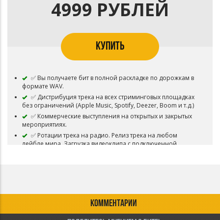
Яндекс.Музыка, VK Музыка, Spotify, Deezer, и т.д. Вы можете
4999 РУБЛЕЙ
снять видеоклип на записанную песню.
✅ Возможность делать неограниченное кол-во
бесплатных выступлений.
✅ Бит остается в продаже.
КУПИТЬ
⛔Запрещено перепродавать бит.
✅ Вы получаете бит в полной раскладке по дорожкам в
формате WAV.
✅ Дистрибуция трека на всех стриминговых площадках
без ограничений (Apple Music, Spotify, Deezer, Boom и т.д.)
✅ Коммерческие выступления на открытых и закрытых
мероприятиях.
✅ Ротации трека на радио. Релиз трека на любом
лейбле мира. Загрузка видеоклипа с подключенной
монетизацией без ограничений (с подключением Content
ID). Лицензирование трека в фильмы и сериалы. Авторские
отчисления при работе с паблишингами.
✅ Бит снимается с продажи.
КОММЕНТАРИИ