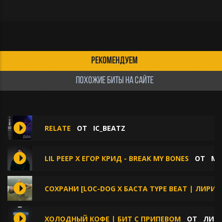
РЕКОМЕНДУЕМ
ПОХОЖИЕ БИТЫ НА САЙТЕ
RELATE
ОТ
IC_BEATZ
LIL PEEP X ЕГОР КРИД - BREAK MY BONES
ОТ
MO
СОХРАНИ [LOC-DOG X БАСТА TYPE BEAT | ЛИРИЧ
ХОЛОДНЫЙ КОФЕ | БИТ С ПРИПЕВОМ
ОТ
ЛИРИ