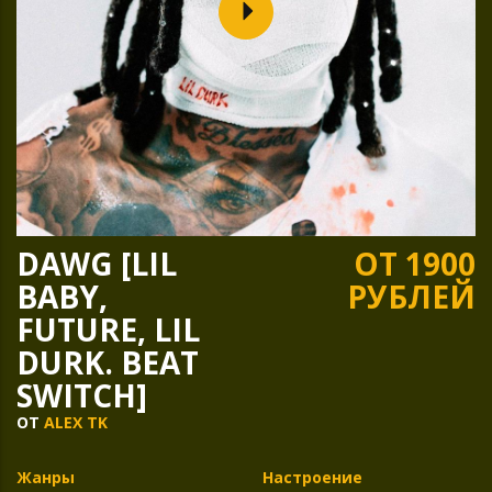
DAWG [LIL
ОТ 1900
BABY,
РУБЛЕЙ
FUTURE, LIL
DURK. BEAT
SWITCH]
ОТ
ALEX TK
Жанры
Настроение