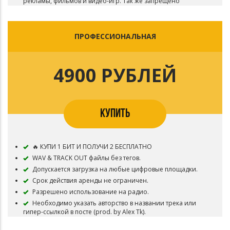
рекламы, фильмов и видео-игр. Так же запрещено
использование YouTube Content ID.
Необходимо указать авторство в названии трека или
гипер-ссылкой в посте (prod. by Alex Tk).
ПРОФЕССИОНАЛЬНАЯ
4900 РУБЛЕЙ
КУПИТЬ
🔥 КУПИ 1 БИТ И ПОЛУЧИ 2 БЕСПЛАТНО
WAV & TRACK OUT файлы без тегов.
Допускается загрузка на любые цифровые площадки.
Срок действия аренды не ограничен.
Разрешено использование на радио.
Необходимо указать авторство в названии трека или
гипер-ссылкой в посте (prod. by Alex Tk).
Запрещается использование для ТВ, рекламы, фильмов