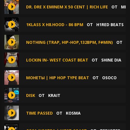
DR. DRE X EMINEM X 50 CENT | RICH LIFE
ОТ
MEZ
1KLASS X H8.HOOD - 86 BPM
ОТ
H1RED BEATS
NOTHING (TRAP, HIP-HOP,132BPM, F#MIN)
ОТ
8
LOCKIN IN- WEST COAST BEAT
ОТ
SHINE DIA
МОНЕТЫ | HIP HOP TYPE BEAT
ОТ
OSOCO
DISK
ОТ
KRAIT
TIME PASSED
ОТ
KOSMA