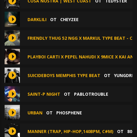
COSA NOSTRA | WEST COAST
ОТ
TEDYSTER
DARKLILI
ОТ
CHEYZEE
FRIENDLY THUG 52 NGG X MARKUL TYPE BEAT - С
PLAYBOI CARTI X PEPEL NAHUDI X 9MICE X KAI AN
SUICIDEBOYS MEMPHIS TYPE BEAT
ОТ
YUNGDR
SAINT-P NIGHT
ОТ
PABLOTROUBLE
URBAN
ОТ
PHOSPHENE
MANNER (TRAP, HIP-HOP,140BPM, С#M)
ОТ
808