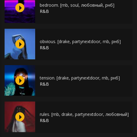
bedroom. [rnb, soul, любовный, рнб]
R&B
obvious. [drake, partynextdoor, rnb, рнб]
R&B
tension. [drake, partynextdoor, rnb, рнб]
R&B
rules. [rnb, drake, partynextdoor, любовный]
R&B