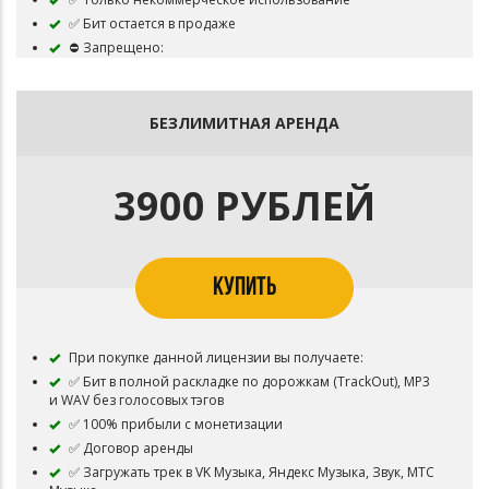
✅ Бит остается в продаже
⛔ Запрещено:
Загружать трек на цифровые площадки
Коммерческое использование
Перепродажа бита
БЕЗЛИМИТНАЯ АРЕНДА
3900 РУБЛЕЙ
КУПИТЬ
При покупке данной лицензии вы получаете:
✅ Бит в полной раскладке по дорожкам (TrackOut), MP3
и WAV без голосовых тэгов
✅ 100% прибыли с монетизации
✅ Договор аренды
✅ Загружать трек в VK Музыка, Яндекс Музыка, Звук, МТС