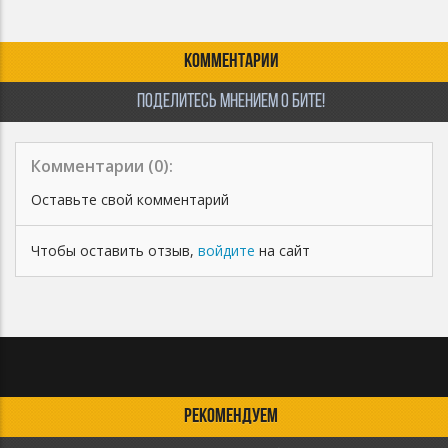
✅ Продажа песни с данным битом
✅ 100% прибыли с монетизации
✅ Коммерческие выступления
КОММЕНТАРИИ
✅ Ротация на Радио и ТВ
✅ Загружать трек в VK Музыка, Яндекс Музыка, Звук, МТС
ПОДЕЛИТЕСЬ МНЕНИЕМ О БИТЕ!
Музыка
✅ Дистрибуция трека на всех стриминговых площадках
без ограничений (Apple Music, Spotify, Deezer и т.д.)
Комментарии (
0
):
Оставьте свой комментарий
Чтобы оставить отзыв,
войдите
на сайт
РЕКОМЕНДУЕМ