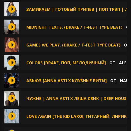
ЗАМИРАЕМ | ГОТОВЫЙ ПРИПЕВ | ПОП ТРЭП | Л
MIDNIGHT TEXTS. (DRAKE / T-FEST TYPE BEAT)
О
GAMES WE PLAY. (DRAKE / T-FEST TYPE BEAT)
О
COLORS [DRAKE, ПОП, МЕЛОДИЧНЫЙ]
ОТ
ALEX
АБЬЮЗ [ANNA ASTI Х КЛУБНЫЕ БИТЫ]
ОТ
NAUG
ЧУЖИЕ | ANNA ASTI X ЛЕША СВИК | DEEP HOUSE |
LOVE AGAIN [THE KID LAROI, ГИТАРНЫЙ, ЛИРИКА,