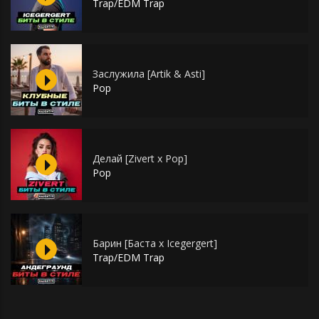
Trap/EDM Trap
Заслужила [Artik & Asti]
Pop
Делай [Zivert x Pop]
Pop
Барин [Баста х Icegergert]
Trap/EDM Trap