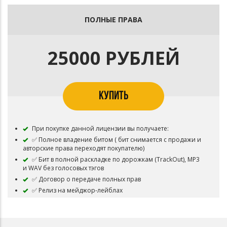
Музыка
✅ Дистрибуция трека на всех стриминговых площадках
ПОЛНЫЕ ПРАВА
без ограничений (Apple Music, Spotify, Deezer и т.д.)
✅ Youtube и др. видеохостинги : Загрузка видеоклипа с
подключенной монетизацией без ограничений (без
25000 РУБЛЕЙ
Content ID)
✅ Бит остается в продаже
⛔ Запрещено:
Использовать бит для перепродажи
КУПИТЬ
При покупке данной лицензии вы получаете:
✅ Полное владение битом ( бит снимается с продажи и
авторские права переходят покупателю)
✅ Бит в полной раскладке по дорожкам (TrackOut), MP3
и WAV без голосовых тэгов
✅ Договор о передаче полных прав
✅ Релиз на мейджор-лейблах
✅ Лицензирование трека в фильмы и сериалы
✅ Подключение Content ID и монетизации при загрузке
видеоклипа на Youtube и др. видеохостинги