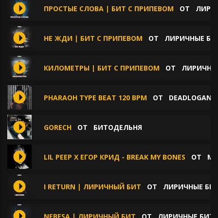
ПРОСТЫЕ СЛОВА | БИТ С ПРИПЕВОМ
ОТ
ЛИРИЧ
НЕ ЖДИ | БИТ С ПРИПЕВОМ
ОТ
ЛИРИЧНЫЕ БИТ
КИЛОМЕТРЫ | БИТ С ПРИПЕВОМ
ОТ
ЛИРИЧНЫЕ
PHARAOH TYPE BEAT 120 BPM
ОТ
DEADLOGAN B
GORECH
ОТ
БИТОДЕЛЬНЯ
LIL PEEP X ЕГОР КРИД - BREAK MY BONES
ОТ
MO
I RETURN | ЛИРИЧНЫЙ БИТ
ОТ
ЛИРИЧНЫЕ БИТ
NEBESA | ЛИРИЧНЫЙ БИТ
ОТ
ЛИРИЧНЫЕ БИТЫ