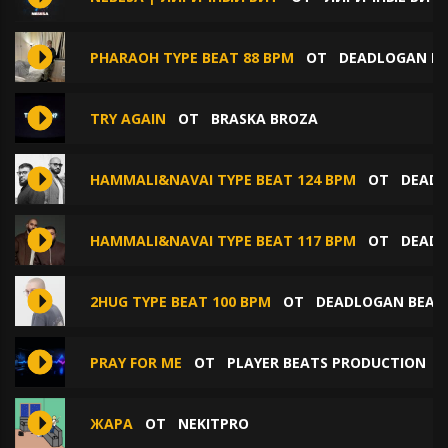
PHARAOH TYPE BEAT 88 BPM
ОТ
DEADLOGAN B
TRY AGAIN
ОТ
BRASKA BROZA
HAMMALI&NAVAI TYPE BEAT 124 BPM
ОТ
DEADL
HAMMALI&NAVAI TYPE BEAT 117 BPM
ОТ
DEADL
2HUG TYPE BEAT 100 BPM
ОТ
DEADLOGAN BEAT
PRAY FOR ME
ОТ
PLAYER BEATS PRODUCTION
ЖАРА
ОТ
NEKITPRO