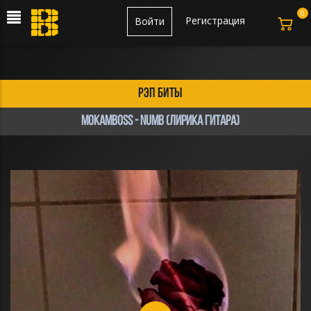
0
Регистрация
Войти
рэп биты
Mokamboss - NUMB (лирика гитара)