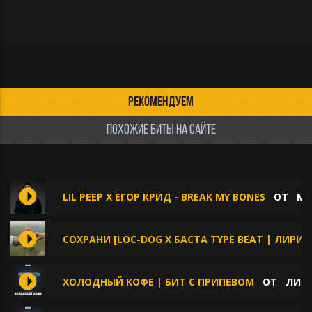
РЕКОМЕНДУЕМ
ПОХОЖИЕ БИТЫ НА САЙТЕ
LIL PEEP X ЕГОР КРИД - BREAK MY BONES
ОТ
MO
СОХРАНИ [LOC-DOG X БАСТА TYPE BEAT | ЛИРИЧ
ХОЛОДНЫЙ КОФЕ | БИТ С ПРИПЕВОМ
ОТ
ЛИРИ