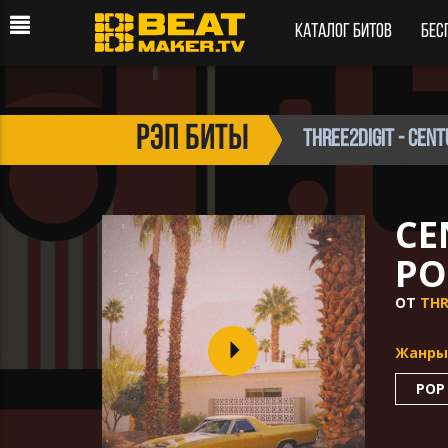
Каталог битов
Бес
рэп биты
Three2digit - Cent
CE
PO
ОТ
THR
Жанры
POP