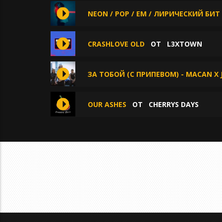
NEON / POP / EM / ЛИРИЧЕСКИЙ БИТ
СRASHLOVE OLD
ОТ
L3XTOWN
ЗА ТОБОЙ (С ПРИПЕВОМ) - MACAN X
OUR ASHES
ОТ
CHERRYS DAYS