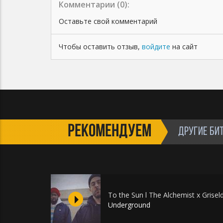
Комментарии (
0
):
Оставьте свой комментарий
Чтобы оставить отзыв,
войдите
на сайт
РЕКОМЕНДУЕМ
ДРУГИЕ БИ
To the Sun l The Alchemist x Grise
Underground