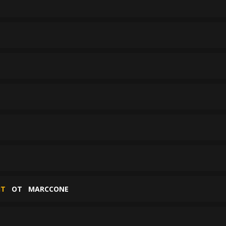
ИТ
ОТ
MARCCONE