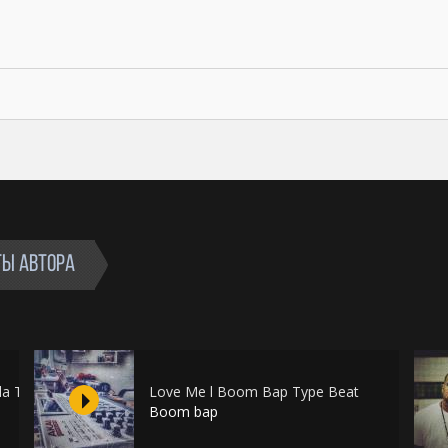
ТЫ АВТОРА
lda Type Beat
Love Me l Boom Bap Type Beat
Boom bap