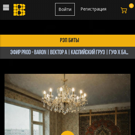
0
Регистрация
Войти
рэп биты
ЭФИР PROD - BARON | Вектор А | Каспийский Груз | Гуф x Баста | Криминальный Бит Type Beat