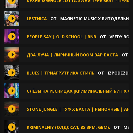
КУХНЯ & WHOLE LOTTA SWAG TYPE BEAT - ПРЯ
LESTNICA
ОТ
MAGNETIC MUSIC X БИТОДЕЛЬНЯ
PEOPLE SAY | OLD SCHOOL | RNB
ОТ
VEEDY BOY
ДВА ЛУЧА | ЛИРИЧНЫЙ BOOM BAP БАСТА
ОТ
BLUES | ТРИАГРУТРИКА СТИЛЬ
ОТ
IZPODEZDA
СЛЁЗЫ НА РЕСНИЦАХ [КРИМИНАЛЬНЫЙ БИТ Х GUF
STONE JUNGLE | ГУФ X БАСТА | РЫНОЧНЫЕ | АН
KRIMINALNIY (ОЛДСКУЛ, 85 BPM, GBM).
ОТ
MEE