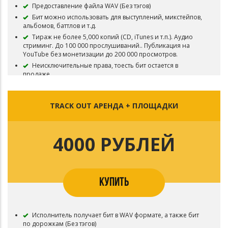
Предоставление файла WAV (Без тэгов)
Бит можно использовать для выступлений, микстейпов,
альбомов, баттлов и т.д.
Тираж не более 5,000 копий (CD, iTunes и т.п.). Аудио
стриминг. До 100 000 прослушиваний.. Публикация на
YouTube без монетизации до 200 000 просмотров.
Неисключительные права, тоесть бит остается в
продаже.
Обязательно указание автора (ЭФИР PROD).
TRACK OUT АРЕНДА + ПЛОЩАДКИ
4000 РУБЛЕЙ
КУПИТЬ
Исполнитель получает бит в WAV формате, а также бит
по дорожкам (Без тэгов)