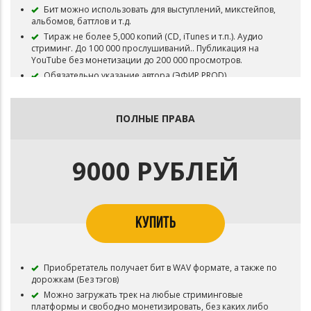
Бит можно использовать для выступлений, микстейпов,
альбомов, баттлов и т.д.
Тираж не более 5,000 копий (CD, iTunes и т.п.). Аудио
стриминг. До 100 000 прослушиваний.. Публикация на
YouTube без монетизации до 200 000 просмотров.
Обязательно указание автора (ЭФИР PROD).
Неисключительные права, тоесть бит остается в
продаже.
ПОЛНЫЕ ПРАВА
9000 РУБЛЕЙ
КУПИТЬ
Приобретатель получает бит в WAV формате, а также по
дорожкам (Без тэгов)
Можно загружать трек на любые стриминговые
платформы и свободно монетизировать, без каких либо