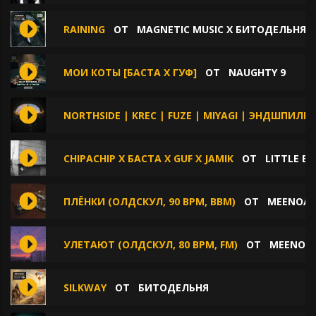
RAINING
ОТ
MAGNETIC MUSIC X БИТОДЕЛЬНЯ 
МОИ КОТЫ [БАСТА Х ГУФ]
ОТ
NAUGHTY 9
NORTHSIDE | KREC | FUZE | MIYAGI | ЭНДШПИЛЬ 
CHIPACHIP X БАСТА X GUF X JAMIK
ОТ
LITTLE B
ПЛЁНКИ (ОЛДСКУЛ, 90 BPM, BBM)
ОТ
MEENOAR
УЛЕТАЮТ (ОЛДСКУЛ, 80 BPM, FM)
ОТ
MEENOAR
SILKWAY
ОТ
БИТОДЕЛЬНЯ