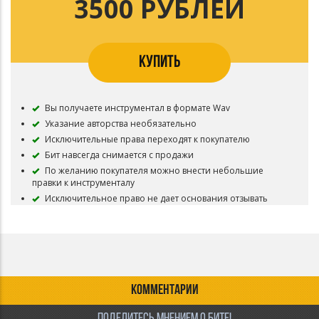
3500 РУБЛЕЙ
Бит остается в продаже.
КУПИТЬ
Вы получаете инструментал в формате Wav
Указание авторства необязательно
Исключительные права переходят к покупателю
Бит навсегда снимается с продажи
По желанию покупателя можно внести небольшие
правки к инструменталу
Исключительное право не дает основания отзывать
приобретенные ранее другими Лицензиатами
неисключительные виды лицензий (аренда/лизинг) на бит
до конца срока этих лицензий, а также каким-либо
образом нарушать права этих лицензиатов
КОММЕНТАРИИ