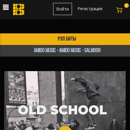
0
Регистрация
Войти
рэп биты
amido music - amido music - Salmoon