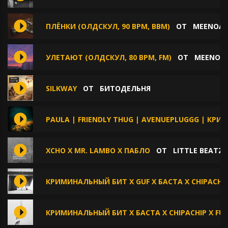
ПЛЁНКИ (ОЛДСКУЛ, 90 BPM, BBM)
ОТ
MEENOAR
УЛЕТАЮТ (ОЛДСКУЛ, 80 BPM, FM)
ОТ
MEENOAR
SILKWAY
ОТ
БИТОДЕЛЬНЯ
PAULA | FRIENDLY THUG | AVENUEPLUGGG | КРИП
XCHO X MR. LAMBO X ПАБЛО
ОТ
LITTLE BEATZ
КРИМИНАЛЬНЫЙ БИТ X GUF X БАСТА X CHIPACHI
КРИМИНАЛЬНЫЙ БИТ X БАСТА X CHIPACHIP X FUZ