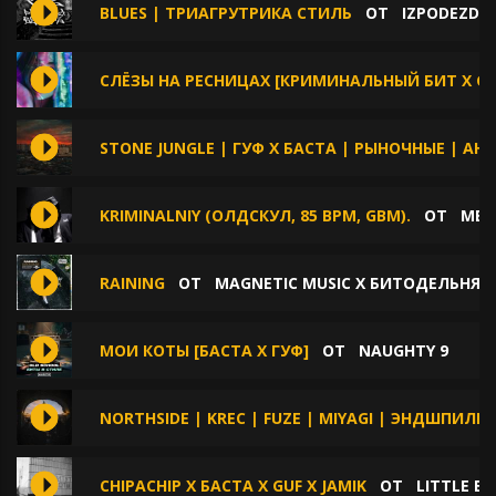
BLUES | ТРИАГРУТРИКА СТИЛЬ
ОТ
IZPODEZDA
СЛЁЗЫ НА РЕСНИЦАХ [КРИМИНАЛЬНЫЙ БИТ Х GUF
STONE JUNGLE | ГУФ X БАСТА | РЫНОЧНЫЕ | АН
KRIMINALNIY (ОЛДСКУЛ, 85 BPM, GBM).
ОТ
MEE
RAINING
ОТ
MAGNETIC MUSIC X БИТОДЕЛЬНЯ 
МОИ КОТЫ [БАСТА Х ГУФ]
ОТ
NAUGHTY 9
NORTHSIDE | KREC | FUZE | MIYAGI | ЭНДШПИЛЬ 
CHIPACHIP X БАСТА X GUF X JAMIK
ОТ
LITTLE B