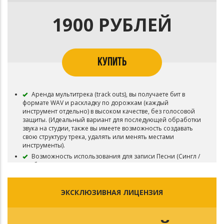
1900 РУБЛЕЙ
КУПИТЬ
Аренда мультитрека (track outs), вы получаете бит в
формате WAV и раскладку по дорожкам (каждый
инструмент отдельно) в высоком качестве, без голосовой
защиты. (Идеальный вариант для последующей обработки
звука на студии, также вы имеете возможность создавать
свою структуру трека, удалять или менять местами
инструменты).
Возможность использования для записи Песни (Сингл /
Альбом).
Возможность загружать Песню на различные
музыкальные площадки - Apple Music, Яндекс.Музыка, VK
ЭКСКЛЮЗИВНАЯ ЛИЦЕНЗИЯ
Музыка, Spotify, Deezer, и т.д.
Вы можете снять видеоклип на записанную Песню.
Возможность делать неограниченное кол-во
бесплатных выступлений.