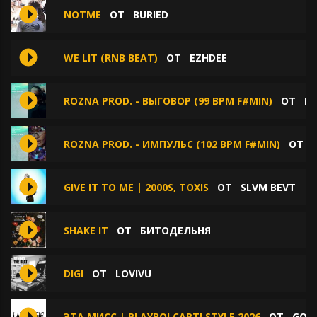
NOTME
ОТ
BURIED
WE LIT (RNB BEAT)
ОТ
EZHDEE
ROZNA PROD. - ВЫГОВОР (99 BPM F#MIN)
ОТ
RO
ROZNA PROD. - ИМПУЛЬС (102 BPM F#MIN)
ОТ
GIVE IT TO ME | 2000S, TOXIS
ОТ
SLVM BEVT
SHAKE IT
ОТ
БИТОДЕЛЬНЯ
DIGI
ОТ
LOVIVU
ЭТА МИСС | PLAYBOI CARTI STYLE 2026
ОТ
GOK