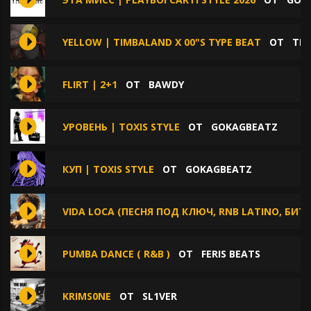
YELLOW | TIMBALAND X 00"S TYPE BEAT
ОТ
THE
FLIRT | 2+1
ОТ
BAWDY
УРОВЕНЬ | TOXIS STYLE
ОТ
GOKAGBEATZ
КУП | TOXIS STYLE
ОТ
GOKAGBEATZ
VIDA LOCA (ПЕСНЯ ПОД КЛЮЧ, RNB LATINO, БИТ
PUMBA DANCE ( R&B )
ОТ
FERIS BEATS
KRIMS0NE
ОТ
SL1VER