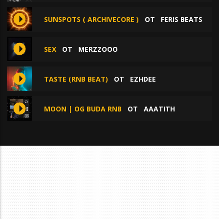
SUNSPOTS ( ARCHIVECORE )
ОТ
FERIS BEATS
SEX
ОТ
MERZZOOO
TASTE (RNB BEAT)
ОТ
EZHDEE
MOON | OG BUDA RNB
ОТ
AAATITH