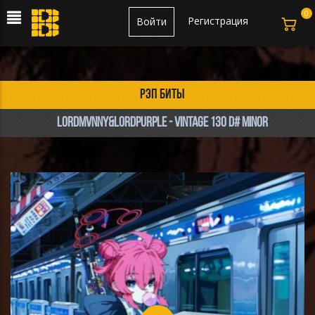
0
Регистрация
Войти
рэп биты
LordMvnny&LordPurple - Vintage 130 D# minor