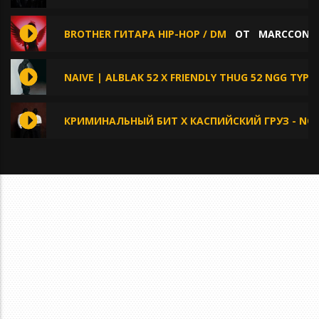
BROTHER ГИТАРА HIP-HOP / DM
ОТ
MARCCONE
NAIVE | ALBLAK 52 X FRIENDLY THUG 52 NGG TYPE
КРИМИНАЛЬНЫЙ БИТ X КАСПИЙСКИЙ ГРУЗ - NOI