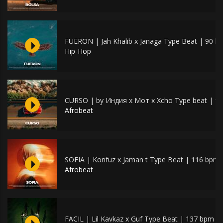
FUERON | Jah Khalib x Janaga Type Beat | 90 b
Hip-Hop
CURSO | by Индия x Мот x Xcho Type beat | 9
Afrobeat
SOFIA | Konfuz x Jaman t Type Beat | 116 bpm
Afrobeat
FACIL | Lil Kavkaz x Guf Type Beat | 137 bpm