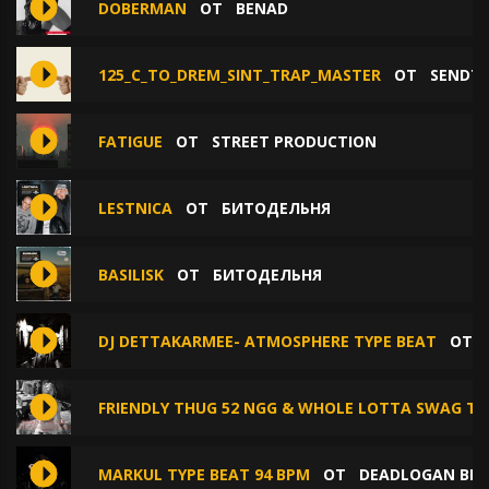
DOBERMAN
ОТ
BENAD
125_C_TO_DREM_SINT_TRAP_MASTER
ОТ
SENDTH
FATIGUE
ОТ
STREET PRODUCTION
LESTNICA
ОТ
БИТОДЕЛЬНЯ
BASILISK
ОТ
БИТОДЕЛЬНЯ
DJ DETTAKARMEE- ATMOSPHERE TYPE BEAT
ОТ
FRIENDLY THUG 52 NGG & WHOLE LOTTA SWAG TY
MARKUL TYPE BEAT 94 BPM
ОТ
DEADLOGAN BEA