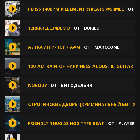
I MISS 140BPM @ELEMENTRYBEATS @SIIMEE
ОТ
12RRRREEE34DEMO
ОТ
BURIED
ASTRA / HIP-HOP / A#M
ОТ
MARCCONE
120_AM_RAIN_OF_HAPPINESS_ACOUSTIC_GUITAR_A
NOBODY
ОТ
БИТОДЕЛЬНЯ
СТРОГИНСКИЕ ДВОРЫ [КРИМИНАЛЬНЫЙ БИТ X LO
FRIENDLY THUG 52 NGG TYPE BEAT
ОТ
PLAYER 