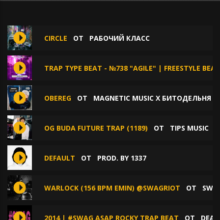
CIRCLE
ОТ
РАБОЧИЙ КЛАСС
TRAP TYPE BEAT - №738 "AGILE" | FREESTYLE BEA
OBEREG
ОТ
MAGNETIC MUSIC X БИТОДЕЛЬНЯ X
OG BUDA FUTURE TRAP (1189)
ОТ
TIPS MUSIC
DEFAULT
ОТ
PROD. BY 1337
WARLOCK (156 BPM EMIN) @SWAGRIOT
ОТ
SWAG
2014 | #SWAG ASAP ROCKY TRAP BEAT
ОТ
DEAD