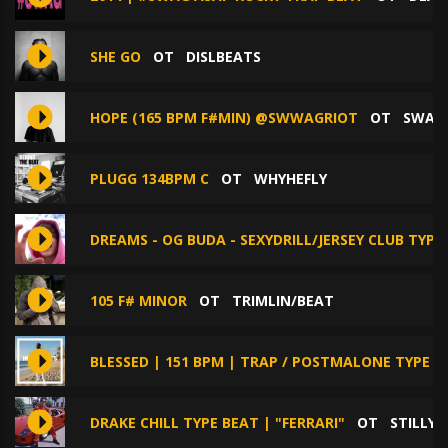
SHE GO
ОТ
DISLBEATS
HOPE (165 BPM F#MIN) @SWWAGRIOT
ОТ
SWAG 
PLUGG 134BPM C
ОТ
WHYHEFLY
DREAMS - OG BUDA - SEXYDRILL/JERSEY CLUB TYPE
105 F# MINOR
ОТ
TRIMLIN/BEAT
BLESSED | 151 BPM | TRAP / POSTMALONE TYPE BE
DRAKE CHILL TYPE BEAT | "FERRARI"
ОТ
STILLY