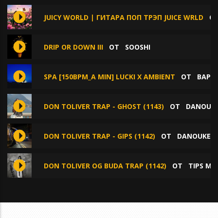
JUICY WORLD | ГИТАРА ПОП ТРЭП JUICE WRLD
О
DRIP OR DOWN III
ОТ
SOOSHI
SPA [150BPM_A MIN] LUCKI X AMBIENT
ОТ
BAPP
DON TOLIVER TRAP - GHOST (1143)
ОТ
DANOUK
DON TOLIVER TRAP - GIPS (1142)
ОТ
DANOUKEN
DON TOLIVER OG BUDA TRAP (1142)
ОТ
TIPS MU