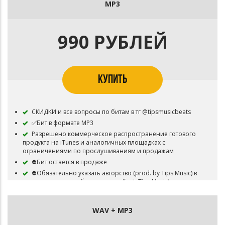
MP3
990 РУБЛЕЙ
КУПИТЬ
СКИДКИ и все вопросы по битам в тг @tipsmusicbeats
✅Бит в формате MP3
Разрешено коммерческое распространение готового
продукта на iTunes и аналогичных площадках с
ограничениями по прослушиваниям и продажам
⛔Бит остаётся в продаже
⛔Обязательно указать авторство (prod. by Tips Music) в
названии трека, либо в артистах (feat. Tips Music)
WAV + MP3