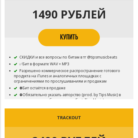
1490 РУБЛЕЙ
КУПИТЬ
СКИДКИ и все вопросы по битам в тг @tipsmusicbeats
✅Бит в формате WAV + MP3
Разрешено коммерческое распространение готового
продукта на iTunes и аналогичных площадках с
ограничениями по прослушиваниям и продажам
⛔Бит остаётся в продаже
⛔Обязательно указать авторство (prod. by Tips Music) в
названии трека, либо в артистах (feat. Tips Music)
TRACKOUT