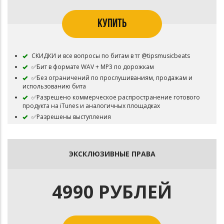
КУПИТЬ
СКИДКИ и все вопросы по битам в тг @tipsmusicbeats
✅Бит в формате WAV + MP3 по дорожкам
✅Без ограничений по прослушиваниям, продажам и
использованию бита
✅Разрешено коммерческое распространение готового
продукта на iTunes и аналогичных площадках
✅Разрешены выступления
Не обязательно, но желательно указать авторство
⛔Бит остаётся в продаже
ЭКСКЛЮЗИВНЫЕ ПРАВА
4990 РУБЛЕЙ