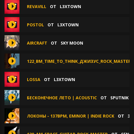
REVAVILL
ОТ
L3XTOWN
POSTOL
ОТ
L3XTOWN
AIRCRAFT
ОТ
SKY MOON
122_BM_TIME_TO_THINK_ДЖИЗУС_ROCK_MASTER
LOSSA
ОТ
L3XTOWN
БЕСКОНЕЧНОЕ ЛЕТО | ACOUSTIC
ОТ
SPUTNIK
ЛОКОНЫ - 137BPM, EMINOR | INDIE ROCK
ОТ
ЗВ