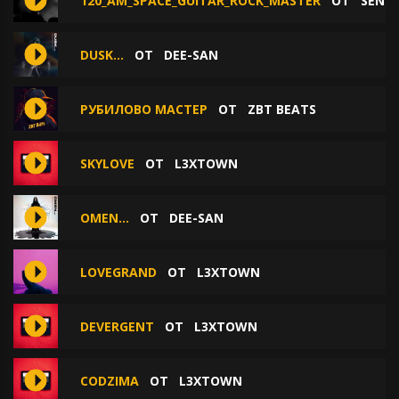
120_AM_SPACE_GUITAR_ROCK_MASTER
ОТ
SEND
DUSK...
ОТ
DEE-SAN
РУБИЛОВО МАСТЕР
ОТ
ZBT BEATS
SKYLOVE
ОТ
L3XTOWN
OMEN...
ОТ
DEE-SAN
LOVEGRAND
ОТ
L3XTOWN
DEVERGENT
ОТ
L3XTOWN
CODZIMA
ОТ
L3XTOWN