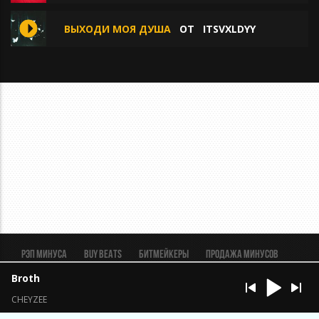
ВЫХОДИ МОЯ ДУША
ОТ
ITSVXLDYY
Рэп минуса
BUY BEATS
Битмейкеры
Продажа минусов
Рэп биты
Реклама
FAQ
Пользовательское соглашение
Broth
Безопасная сделка
CHEYZEE