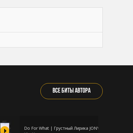
ВСЕ БИТЫ АВТОРА
Do For What | Грустный Лирика JONY