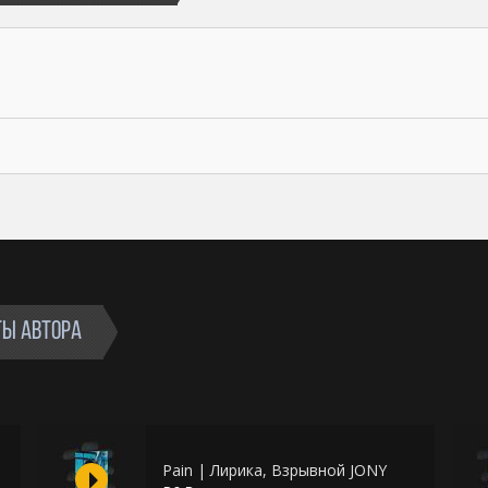
оплатив недостающую сумму.
Права на инструментал сохраняются за
musiculll production
В названии трека необходимо указать (prod.
by musiculll).
Бит остается в продаже.
ТЫ АВТОРА
Pain | Лирика, Взрывной JONY