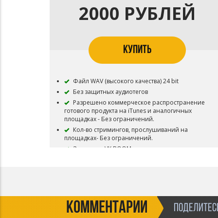
2000 РУБЛЕЙ
КУПИТЬ
Файл WAV (высокого качества) 24 bit
Без защитных аудиотегов
Разрешено коммерческое распространение
готового продукта на iTunes и аналогичных
площадках - Без ограничений.
Кол-во стримингов, прослушиваний на
площадках- Без ограничений.
Загрузка в VK BOOM разрешена.
Разрешены ротации на 1 радиостанции.
Разрешены ротации на 1 ТВ канале.
Есть возможно выкупить инструментал,
оплатив недостающую сумму.
В названии трека желательно указать (prod.
КОММЕНТАРИИ
ПОДЕЛИТЕСЬ
by musiculll)