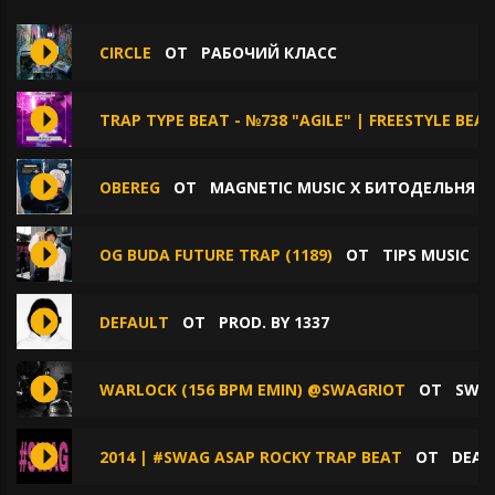
CIRCLE
ОТ
РАБОЧИЙ КЛАСС
TRAP TYPE BEAT - №738 "AGILE" | FREESTYLE BEA
OBEREG
ОТ
MAGNETIC MUSIC X БИТОДЕЛЬНЯ X
OG BUDA FUTURE TRAP (1189)
ОТ
TIPS MUSIC
DEFAULT
ОТ
PROD. BY 1337
WARLOCK (156 BPM EMIN) @SWAGRIOT
ОТ
SWAG
2014 | #SWAG ASAP ROCKY TRAP BEAT
ОТ
DEAD