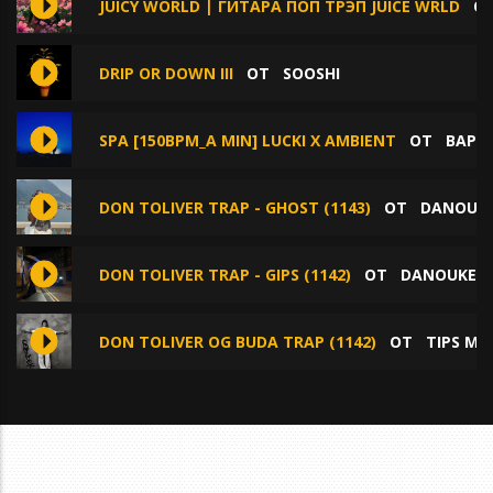
JUICY WORLD | ГИТАРА ПОП ТРЭП JUICE WRLD
О
DRIP OR DOWN III
ОТ
SOOSHI
SPA [150BPM_A MIN] LUCKI X AMBIENT
ОТ
BAPP
DON TOLIVER TRAP - GHOST (1143)
ОТ
DANOUK
DON TOLIVER TRAP - GIPS (1142)
ОТ
DANOUKEN
DON TOLIVER OG BUDA TRAP (1142)
ОТ
TIPS MU