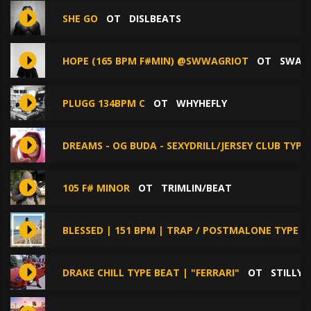
SHE GO
ОТ
DISLBEATS
HOPE (165 BPM F#MIN) @SWWAGRIOT
ОТ
SWAG 
PLUGG 134BPM C
ОТ
WHYHEFLY
DREAMS - OG BUDA - SEXYDRILL/JERSEY CLUB TYPE
105 F# MINOR
ОТ
TRIMLIN/BEAT
BLESSED | 151 BPM | TRAP / POSTMALONE TYPE BE
DRAKE CHILL TYPE BEAT | "FERRARI"
ОТ
STILLY