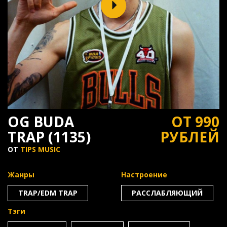
OG BUDA
ОТ 990
TRAP (1135)
РУБЛЕЙ
ОТ
TIPS MUSIC
Жанры
Настроение
TRAP/EDM TRAP
РАССЛАБЛЯЮЩИЙ
Тэги