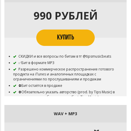
990 РУБЛЕЙ
КУПИТЬ
СКИДКИ и все вопросы по битам в тг @tipsmusicbeats
✅Бит в формате MP3
Разрешено коммерческое распространение готового
продукта на iTunes и аналогичных площадках с
ограничениями по прослушиваниям и продажам
⛔Бит остаётся в продаже
⛔Обязательно указать авторство (prod. by Tips Music) в
названии трека, либо в артистах (feat. Tips Music)
WAV + MP3