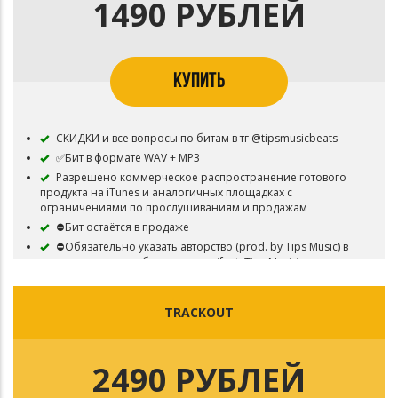
1490 РУБЛЕЙ
КУПИТЬ
СКИДКИ и все вопросы по битам в тг @tipsmusicbeats
✅Бит в формате WAV + MP3
Разрешено коммерческое распространение готового
продукта на iTunes и аналогичных площадках с
ограничениями по прослушиваниям и продажам
⛔Бит остаётся в продаже
⛔Обязательно указать авторство (prod. by Tips Music) в
названии трека, либо в артистах (feat. Tips Music)
TRACKOUT
2490 РУБЛЕЙ