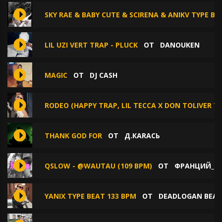
SKY RAE & BABY CUTE & SCIRENA & ANIKV TYPE BE
LIL UZI VERT TRAP - PLUCK
ОТ
DANOUKEN
MAGIC
ОТ
DJ CASH
RODEO (HAPPY TRAP, LIL TECCA X DON TOLIVER T
THANK GOD FOR
ОТ
Д.КАRАСЬ
QSLOW - @WAUTAU (109 BPM)
ОТ
ФРАНЦИЙ_Q
YANIX TYPE BEAT 133 BPM
ОТ
DEADLOGAN BEAT