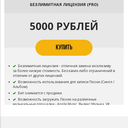
Бит остается в продаже.
БЕЗЛИМИТНАЯ ЛИЦЕНЗИЯ (PRO)
5000 РУБЛЕЙ
КУПИТЬ
Безлимитная лицензия - отличная замена эксклюзиву
за более низкую стоимость. Без каких-либо ограничений в
отличии от других лицензий.
Возможность использования для записи Песни (Сингл /
Альбом).
Бит снимается с продажи.
Возможность загружать Песню на различные
музыкальные площадки - Apple Music, Яндекс.Музыка, VK
Музыка, Spotify, Deezer, и т.д. без ограничений по
количеству прослушиваний.
Вы можете снимать видеоклипы/видеоролики на
записанную Песню и размещать их на платформах