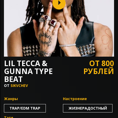
LIL TECCA &
ОТ 800
GUNNA TYPE
РУБЛЕЙ
BEAT
ОТ
SIKVCHEV
Жанры
Настроение
TRAP/EDM TRAP
ЖИЗНЕРАДОСТНЫЙ
Тэги