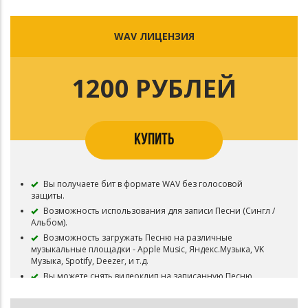
бесплатных выступлений.
Бит остается в продаже.
WAV ЛИЦЕНЗИЯ
1200 РУБЛЕЙ
КУПИТЬ
Вы получаете бит в формате WAV без голосовой
защиты.
Возможность использования для записи Песни (Сингл /
Альбом).
Возможность загружать Песню на различные
музыкальные площадки - Apple Music, Яндекс.Музыка, VK
Музыка, Spotify, Deezer, и т.д.
Вы можете снять видеоклип на записанную Песню.
Возможность делать неограниченное кол-во
бесплатных выступлений.