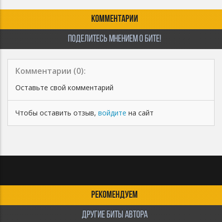
YouTube, VK и т.п. с возможностью монетизации, без
ограничений по количеству просмотров. (Без регистрации
КОММЕНТАРИИ
в YouTube Content ID).
Вы можете использовать Песню записанную на бит в
ПОДЕЛИТЕСЬ МНЕНИЕМ О БИТЕ!
рекламном аудио или видеоролике.
Неограниченное число коммерческих выступлений.
Неограниченные ротации на радиостанциях и на ТВ.
Комментарии (
0
):
Оставьте свой комментарий
Чтобы оставить отзыв,
войдите
на сайт
РЕКОМЕНДУЕМ
ДРУГИЕ БИТЫ АВТОРА