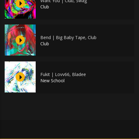
Want You | Club, Swag
Club
Bend | Big Baby Tape, Club
Club
Fukit | Lovv66, Bladee
New School