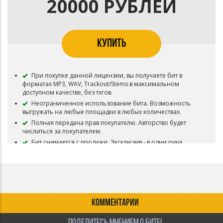
20000 РУБЛЕЙ
КУПИТЬ
При покупке данной лицензии, вы получаете бит в
форматах MP3, WAV, Trackout/Stems в максимальном
доступном качестве, без тэгов.
Неограниченное использование бита. Возможность
выгружать на любые площадки в любых количествах.
Полная передача прав покупателю. Авторство будет
числиться за покупателем.
Бит снимается с продажи. Эксклюзив - в одни руки
По просьбе покупателя могут быть предоставлены
любые файлы связанные с битом. Такие как проект,
договор, иные форматы аудио
КОММЕНТАРИИ