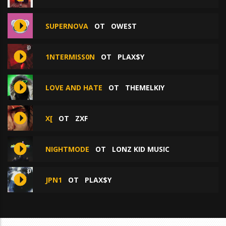
SUPERNOVA
ОТ
OWEST
1NTERMISS0N
ОТ
PLAX$Y
LOVE AND HATE
ОТ
THEMELKIY
X[
ОТ
ZXF
NIGHTMODE
ОТ
LONZ KID MUSIC
JPN1
ОТ
PLAX$Y