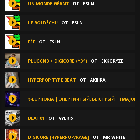
UN MONDE GÉANT
ОТ
ESLN
LE ROI DÉCHU
ОТ
ESLN
FÉE
ОТ
ESLN
PLUGGNB + DIGICORE (^З^)
ОТ
EKKORYZE
HYPERPOP TYPE BEAT
ОТ
AKIIIRA
✨EUPHORIA | ЭНЕРГИЧНЫЙ, БЫСТРЫЙ | FMAJOR 
BEAT01
ОТ
VYLKIS
DIGICORE [HYPERPOP/RAGE]
ОТ
MR WHITE