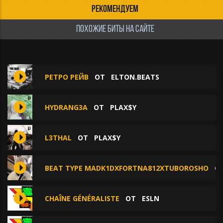
РЕКОМЕНДУЕМ
ПОХОЖИЕ БИТЫ НА САЙТЕ
РЕТРО РЕЙВ
ОТ
ELTON.BEATS
HYDRANG3A
ОТ
PLAX$Y
L3THAL
ОТ
PLAX$Y
BEAT TYPE MADK1DXFORTNA812XTUBOROSHO
О
CHAÎNE GÉNÉRALISTE
ОТ
ESLN