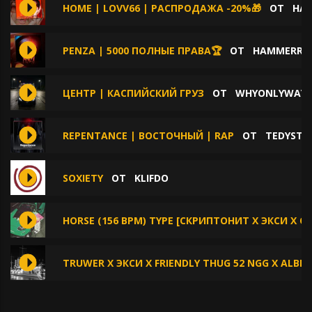
HOME | LOVV66 | РАСПРОДАЖА -20%🎁
ОТ
HA
PENZA | 5000 ПОЛНЫЕ ПРАВА🏆
ОТ
HAMMERRO
ЦЕНТР | КАСПИЙСКИЙ ГРУЗ
ОТ
WHYONLYWAY
REPENTANCE | ВОСТОЧНЫЙ | RAP
ОТ
TEDYSTE
SOXIETY
ОТ
KLIFDO
HORSE (156 BPM) TYPE [СКРИПТОНИТ X ЭКСИ X 
TRUWER X ЭКСИ X FRIENDLY THUG 52 NGG X ALBLA