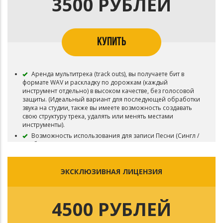
3500 РУБЛЕЙ
КУПИТЬ
Аренда мультитрека (track outs), вы получаете бит в
формате WAV и раскладку по дорожкам (каждый
инструмент отдельно) в высоком качестве, без голосовой
защиты. (Идеальный вариант для последующей обработки
звука на студии, также вы имеете возможность создавать
свою структуру трека, удалять или менять местами
инструменты).
Возможность использования для записи Песни (Сингл /
Альбом).
Возможность загружать Песню на различные
музыкальные площадки - Apple Music, Яндекс.Музыка, VK
ЭКСКЛЮЗИВНАЯ ЛИЦЕНЗИЯ
Музыка, Spotify, Deezer, и т.д.
Вы можете снять видеоклип на записанную Песню.
Возможность делать неограниченное кол-во
4500 РУБЛЕЙ
бесплатных выступлений.
Бит остается в продаже.