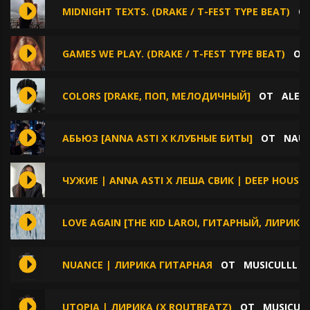
MIDNIGHT TEXTS. (DRAKE / T-FEST TYPE BEAT)
О
GAMES WE PLAY. (DRAKE / T-FEST TYPE BEAT)
О
COLORS [DRAKE, ПОП, МЕЛОДИЧНЫЙ]
ОТ
ALEX
АБЬЮЗ [ANNA ASTI Х КЛУБНЫЕ БИТЫ]
ОТ
NAUG
ЧУЖИЕ | ANNA ASTI X ЛЕША СВИК | DEEP HOUSE |
LOVE AGAIN [THE KID LAROI, ГИТАРНЫЙ, ЛИРИКА,
NUANCE | ЛИРИКА ГИТАРНАЯ
ОТ
MUSICULLL
UTOPIA | ЛИРИКА (X ROUTBEATZ)
ОТ
MUSICUL