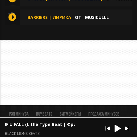
BARRIERS | ЛИРИКА
ОТ
MUSICULLL
Рэп минуса
BUY BEATS
Битмейкеры
Продажа минусов
Рэп биты
Реклама
FAQ
Пользовательское соглашение
IF U FALL (Lithe Type Beat | Фристайл Реп Треп Бит)
Безопасная сделка
BLACK LIONS BEATZ