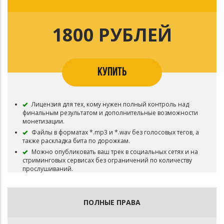
Нельзя использовать трек в живых выступлениях, в том
числе и некоммерческих.
Нельзя добавлять ваш трек в Content ID и другие
1800 РУБЛЕЙ
системы идентификации контента — там требуются
эксклюзивные права.
Обязательно указание авторства (prod. by anotherxlife)
КУПИТЬ
Лицензия для тех, кому нужен полный контроль над
финальным результатом и дополнительные возможности
монетизации.
Файлы в форматах *.mp3 и *.wav без голосовых тегов, а
также раскладка бита по дорожкам.
Можно опубликовать ваш трек в социальных сетях и на
стриминговых сервисах без ограничений по количеству
прослушиваний.
Можно использовать ваш трек для съёмок видеоклипа и
монетизировать это видео через рекламные интеграции и
партнёрские программы.
ПОЛНЫЕ ПРАВА
Можно транслировать ваш трек на радио и
телевидении.