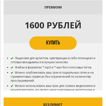
Нельзя использовать трек в живых выступлениях, в том
числе и некоммерческих.
ПРЕМИУМ
Нельзя добавлять ваш трек в Content ID и другие
системы идентификации контента — там требуются
эксклюзивные права.
1600 РУБЛЕЙ
Обязательно указание авторства (prod. by anotherxlife)
КУПИТЬ
Лицензия для артистов, чувствующих в себе потенциал и
готовых вкладываться в лучшее качество.
Файлы в форматах *.mp3 и *.wav без голосовых тегов.
Можно опубликовать ваш трек в социальных сетях и на
стриминговых сервисах без ограничений по количеству
прослушиваний.
Можно использовать ваш трек для съёмок видеоклипа и
монетизировать это видео через рекламные интеграции и
партнёрские программы.
Нельзя транслировать ваш трек на радио и
телевидении.
БЕЗЛИМИТ