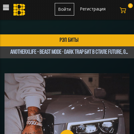
0
Регистрация
Войти
рэп биты
anotherxlife - Beast Mode · Dark trap бит в стиле Future, Gunna