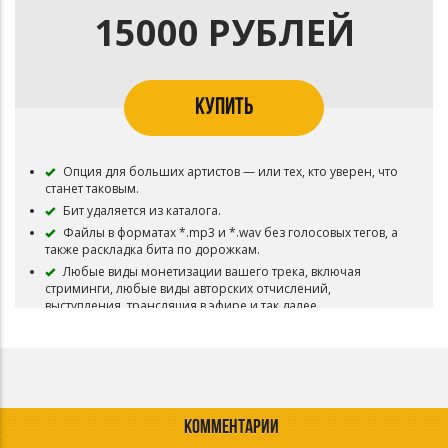
Можно использовать трек в живых выступлениях, в том
15000 РУБЛЕЙ
числе и коммерческих.
Нельзя добавлять ваш трек в Content ID и другие
системы идентификации контента — там требуются
эксклюзивные права.
Обязательно указание авторства (prod. by anotherxlife)
КУПИТЬ
Опция для больших артистов — или тех, кто уверен, что
станет таковым.
Бит удаляется из каталога.
Файлы в форматах *.mp3 и *.wav без голосовых тегов, а
также раскладка бита по дорожкам.
Любые виды монетизации вашего трека, включая
стриминги, любые виды авторских отчислений,
выступления, трансляция в эфире и так далее.
Возможность регистрации трека в Content ID и других
системах идентификации контента.
Обязательно указание авторства (prod. by anotherxlife)
КОММЕНТАРИИ