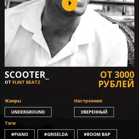
SCOOTER_
ОТ 3000
РУБЛЕЙ
ОТ
FLINT BEATZ
Жанры
Настроение
UNDERGROUND
УВЕРЕННЫЙ
Тэги
#PIANO
#GRISELDA
#BOOM BAP