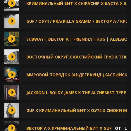
КРИМИНАЛЬНЫЙ БИТ X CHIPACHIP X БАСТА X GU
GUF / ОУ74 / PRA(KILLA'GRAMM / ВЕКТОР А / К
SUBWAY | ВЕКТОР А | FRIENDLY THUG | ALBLAK52
ВОСТОЧНЫЙ ОКРУГ X КАСПИЙСКИЙ ГРУЗ X ТГК
МИРОВОЙ ПОРЯДОК [АНДЕГРАУНД (КАСПИЙСКИЙ
JACKSON L BOLDY JAMES X THE ALCHEMIST TYPE B
GUF X КРИМИНАЛЬНЫЙ БИТ X ОУ74 X СМОКИ МО
ВЕКТОР А X КРИМИНАЛЬНЫЙ БИТ X GUF
ОТ
LI