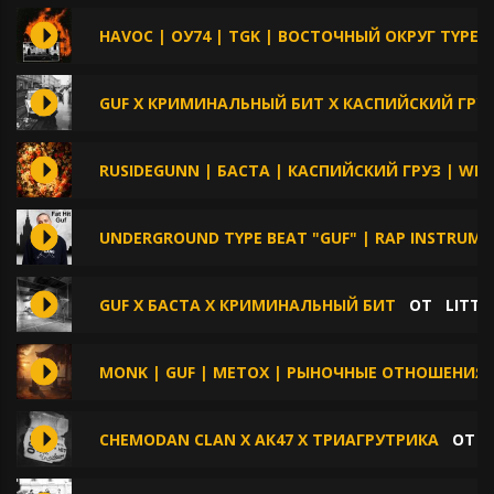
HAVOC | ОУ74 | TGK | ВОСТОЧНЫЙ ОКРУГ TYPE 
GUF X КРИМИНАЛЬНЫЙ БИТ X КАСПИЙСКИЙ ГРУ
RUSIDEGUNN | БАСТА | КАСПИЙСКИЙ ГРУЗ | WES
UNDERGROUND TYPE BEAT "GUF" | RAP INSTRUME
GUF X БАСТА X КРИМИНАЛЬНЫЙ БИТ
ОТ
LITTL
MONK | GUF | METOX | РЫНОЧНЫЕ ОТНОШЕНИЯ 
CHEMODAN CLAN X АК47 X ТРИАГРУТРИКА
ОТ