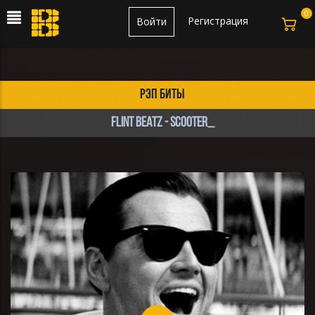
0
Регистрация
Войти
рэп биты
FLINT BEATZ - Scooter_