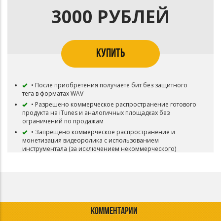
3000 РУБЛЕЙ
КУПИТЬ
• После приобретения получаете бит без защитного
тега в форматах WAV
• Разрешено коммерческое распространение готового
продукта на iTunes и аналогичных площадках без
ограничений по продажам
• Запрещено коммерческое распространение и
монетизация видеоролика с использованием
инструментала (за исключением некоммерческого)
• Запрещена коммерческая концертная деятельность
(за исключением некоммерческой)
• Запрещены ротации по радио и ТВ
• Бит остается в продаже
КОММЕНТАРИИ