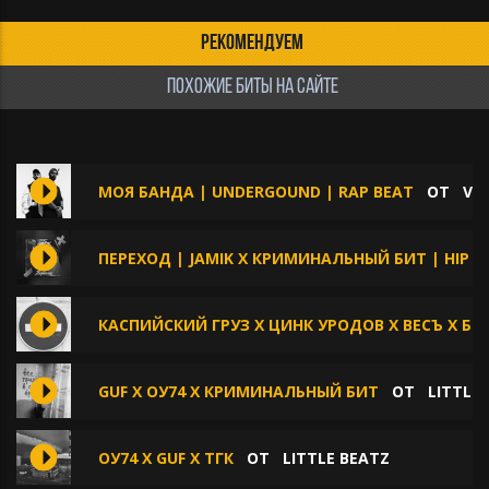
РЕКОМЕНДУЕМ
ПОХОЖИЕ БИТЫ НА САЙТЕ
МОЯ БАНДА | UNDERGOUND | RAP BEAT
ОТ
VE
ПЕРЕХОД | JAMIK X КРИМИНАЛЬНЫЙ БИТ | HIP 
КАСПИЙСКИЙ ГРУЗ X ЦИНК УРОДОВ X ВЕСЪ X БР
GUF X ОУ74 X КРИМИНАЛЬНЫЙ БИТ
ОТ
LITTLE
ОУ74 X GUF X ТГК
ОТ
LITTLE BEATZ