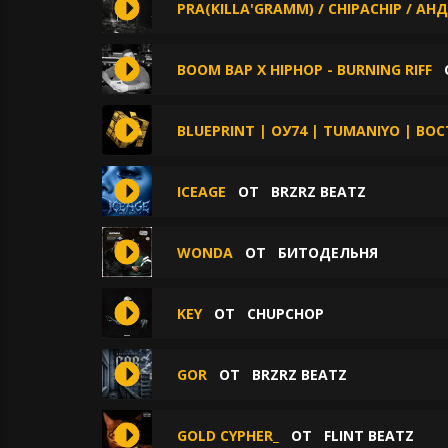
PRA(KILLA'GRAMM) / CHIPACHIP / А
BOOM BAP X HIPHOP - BURNING RIFF
BLUEPRINT | ОУ74 | TUMANIYO | ВО
ICEAGE
ОТ
BRZRZ BEATZ
WONDA
ОТ
БИТОДЕЛЬНЯ
KEY
ОТ
CHUPCHOP
GOR
ОТ
BRZRZ BEATZ
GOLD CYPHER_
ОТ
FLINT BEATZ