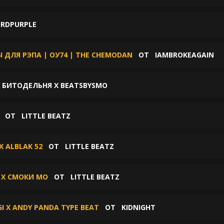
RDPURPLE
Ы ДЛЯ РЭПА | ОУ74 | THE CHEMODAN
ОТ
IAMBROKEAGAIN
X БИТОДЕЛЬНЯ X BEATSBYSMO
Т
ОТ
LITTLE BEATZ
X ALBLAK 52
ОТ
LITTLE BEATZ
 X СМОКИ МО
ОТ
LITTLE BEATZ
GI X ANDY PANDA TYPE BEAT
ОТ
KIDNIGHT