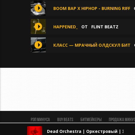
BOOM BAP X HIPHOP - BURNING RIFF
HAPPENED_
ОТ
FLINT BEATZ
КЛАСС — МРАЧНЫЙ ОЛДСКУЛ БИТ
Рэп минуса
BUY BEATS
Битмейкеры
Продажа мину
Пользовательское соглашение
Безопасная сделка
Dead Orchestra | Оркестровый | Эпи