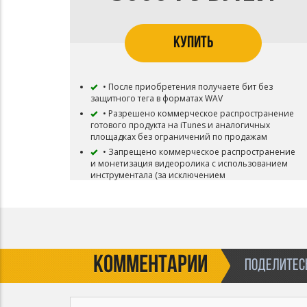
КУПИТЬ
• После приобретения получаете бит без
защитного тега в форматах WAV
• Разрешено коммерческое распространение
готового продукта на iTunes и аналогичных
площадках без ограничений по продажам
• Запрещено коммерческое распространение
и монетизация видеоролика с использованием
инструментала (за исключением
некоммерческого)
• Запрещена коммерческая концертная
деятельность (за исключением некоммерческой)
• Запрещены ротации по радио и ТВ
• Бит остается в продаже
КОММЕНТАРИИ
ПОДЕЛИТЕСЬ