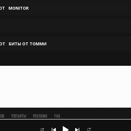
ОТ
MONITOR
ОТ
БИТЫ ОТ ТОММИ
сов
Рэп биты
Реклама
FAQ
чный