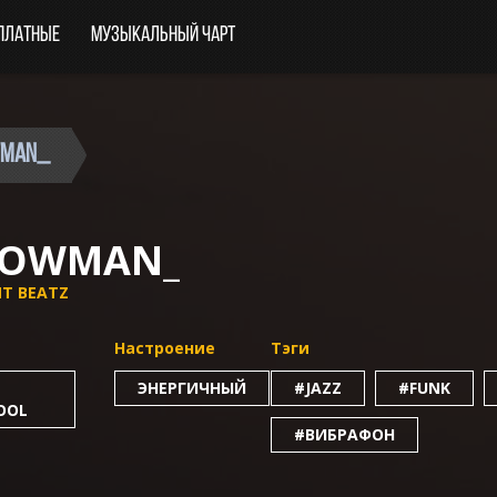
платные
Музыкальный чарт
owman_
NOWMAN_
NT BEATZ
Настроение
Тэги
ЭНЕРГИЧНЫЙ
#JAZZ
#FUNK
OOL
#ВИБРАФОН