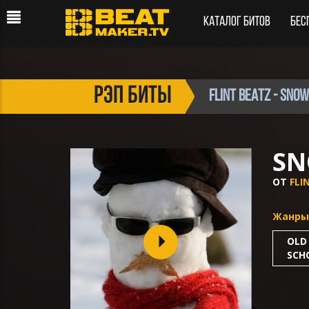
Каталог битов
Бес
рэп биты
FLINT BEATZ - Sn
S
ОТ
FLI
Жанры
OLD
SCH