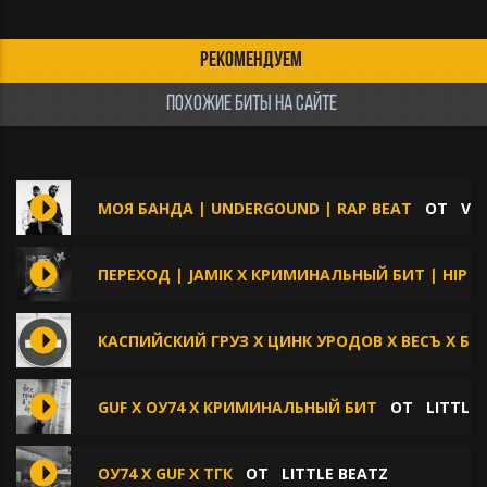
РЕКОМЕНДУЕМ
ПОХОЖИЕ БИТЫ НА САЙТЕ
МОЯ БАНДА | UNDERGOUND | RAP BEAT
ОТ
VE
ПЕРЕХОД | JAMIK X КРИМИНАЛЬНЫЙ БИТ | HIP 
КАСПИЙСКИЙ ГРУЗ X ЦИНК УРОДОВ X ВЕСЪ X БР
GUF X ОУ74 X КРИМИНАЛЬНЫЙ БИТ
ОТ
LITTLE
ОУ74 X GUF X ТГК
ОТ
LITTLE BEATZ