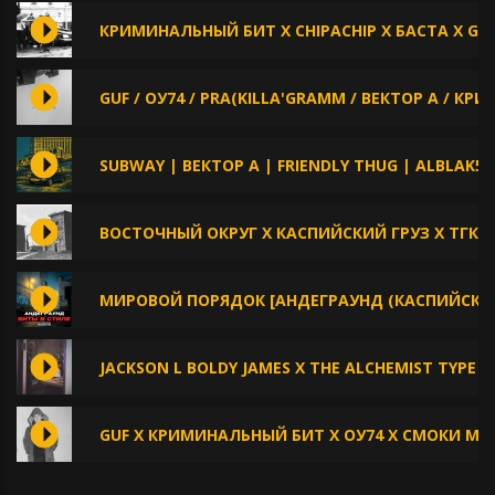
КРИМИНАЛЬНЫЙ БИТ X CHIPACHIP X БАСТА X GU
GUF / ОУ74 / PRA(KILLA'GRAMM / ВЕКТОР А / К
SUBWAY | ВЕКТОР А | FRIENDLY THUG | ALBLAK52
ВОСТОЧНЫЙ ОКРУГ X КАСПИЙСКИЙ ГРУЗ X ТГК
МИРОВОЙ ПОРЯДОК [АНДЕГРАУНД (КАСПИЙСКИЙ
JACKSON L BOLDY JAMES X THE ALCHEMIST TYPE B
GUF X КРИМИНАЛЬНЫЙ БИТ X ОУ74 X СМОКИ МО