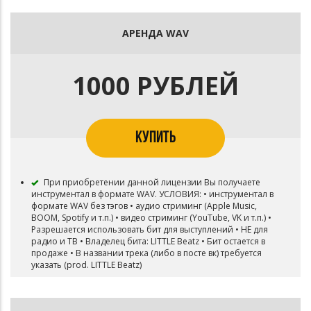
АРЕНДА WAV
1000 РУБЛЕЙ
КУПИТЬ
При приобретении данной лицензии Вы получаете
инструментал в формате WAV. УСЛОВИЯ: • инструментал в
формате WAV без тэгов • аудио стриминг (Apple Music,
BOOM, Spotify и т.п.) • видео стриминг (YouTube, VK и т.п.) •
Разрешается использовать бит для выступлений • НЕ для
радио и ТВ • Владелец бита: LITTLE Beatz • Бит остается в
продаже • В названии трека (либо в посте вк) требуется
указать (prod. LITTLE Beatz)