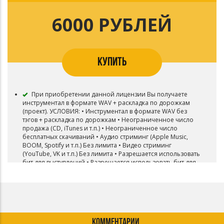
6000 РУБЛЕЙ
КУПИТЬ
При приобретении данной лицензии Вы получаете
инструментал в формате WAV + раскладка по дорожкам
(проект). УСЛОВИЯ: • Инструментал в формате WAV без
тэгов + раскладка по дорожкам • Неограниченное число
продажа (CD, iTunes и т.п.) • Неограниченное число
бесплатных скачиваний • Аудио стриминг (Apple Music,
BOOM, Spotify и т.п.) Без лимита • Видео стриминг
(YouTube, VK и т.п.) Без лимита • Разрешается использовать
бит для выступлений • Разрешается использовать бит для
радио и ТВ • Владелец бита: ПОКУПАТЕЛЬ • В названии
трека (либо в посте вк) требуется указать (prod. LITTLE Beatz)
КОММЕНТАРИИ