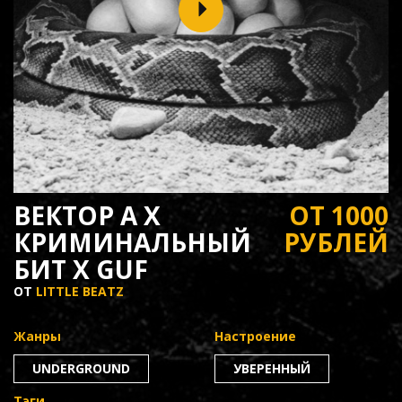
ВЕКТОР А X
ОТ 1000
КРИМИНАЛЬНЫЙ
РУБЛЕЙ
БИТ X GUF
ОТ
LITTLE BEATZ
Жанры
Настроение
UNDERGROUND
УВЕРЕННЫЙ
Тэги