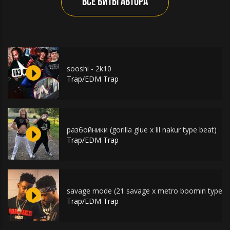
ВСЕ БИТЫ АВТОРА
sooshi - 2k10
Trap/EDM Trap
разбойники (gorilla glue x lil nakur type beat)
Trap/EDM Trap
savage mode (21 savage x metro boomin type b
Trap/EDM Trap