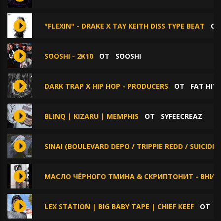
"FLEXIN" - DRAKE X TAY KEITH DISS TYPE BEAT
О
SOOSHI - 2K10
ОТ
SOOSHI
DARK TRAP X HIP HOP - PRODUCERS
ОТ
FAT HIT
BLINQ | KIZARU | MEMPHIS
ОТ
SYFEECREAZ
SINAI (BOULEVARD DEPO / TRIPPIE REDD / SUICIDE
МАСЛО ЧЁРНОГО ТМИНА & СКРИПТОНИТ - ВНИЗ
LEX STATION | BIG BABY TAPE | CHIEF KEEF
ОТ
S