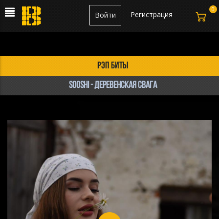
0
Регистрация
Войти
рэп биты
sooshi - деревенская свага