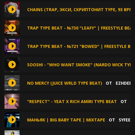
CHAINS (TRAP, ЭКСИ, СКРИПТОНИТ TYPE, 93 BPM,
TRAP TYPE BEAT - №730 "LEAFY" | FREESTYLE BEA
TRAP TYPE BEAT - №721 "BOWED" | FREESTYLE BE
SOOSHI - "WHO WANT SMOKE" (NARDO WICK TYPE
NO MERCY (JUICE WRLD TYPE BEAT)
ОТ
EZHDEE
"RESPECT" - YEAT X RICH AMIRI TYPE BEAT
ОТ
R
МАНЬЯК | BIG BABY TAPE | MIXTAPE
ОТ
SYFEEC