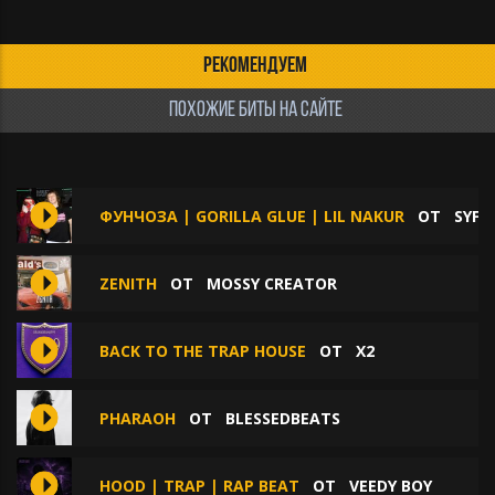
РЕКОМЕНДУЕМ
ПОХОЖИЕ БИТЫ НА САЙТЕ
ФУНЧОЗА | GORILLA GLUE | LIL NAKUR
ОТ
SYFE
ZENITH
ОТ
MOSSY CREATOR
BACK TO THE TRAP HOUSE
ОТ
X2
PHARAOH
ОТ
BLESSEDBEATS
HOOD | TRAP | RAP BEAT
ОТ
VEEDY BOY