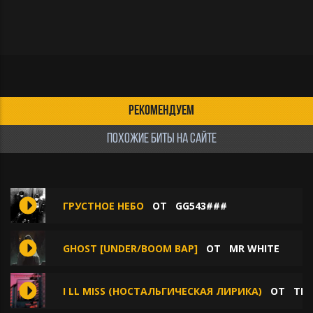
РЕКОМЕНДУЕМ
ПОХОЖИЕ БИТЫ НА САЙТЕ
ГРУСТНОЕ НЕБО
ОТ
GG543###
GHOST [UNDER/BOOM BAP]
ОТ
MR WHITE
I LL MISS (НОСТАЛЬГИЧЕСКАЯ ЛИРИКА)
ОТ
TLM