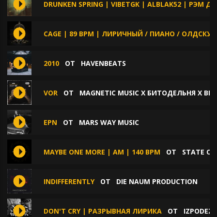
DRUNKEN SPRING | VIBETGK | ALBLAK52 | РЭМ ДИ
CAGE | 89 BPM | ЛИРИЧНЫЙ / ПИАНО / ОЛДСКУЛ
2010
ОТ
HAVENBEATS
VOR
ОТ
MAGNETIC MUSIC X БИТОДЕЛЬНЯ X BE
EPN
ОТ
MARS WAY MUSIC
MAYBE ONE MORE | AM | 140 BPM
ОТ
STATE OF
INDIFFERENTLY
ОТ
DIE NAUM PRODUCTION
DON'T CRY | РАЗРЫВНАЯ ЛИРИКА
ОТ
IZPODEZ