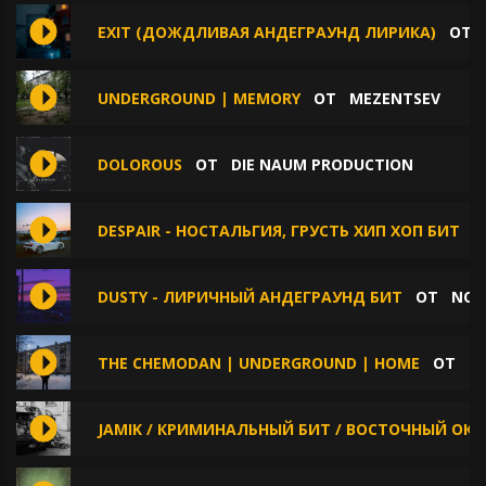
EXIT (ДОЖДЛИВАЯ АНДЕГРАУНД ЛИРИКА)
ОТ
UNDERGROUND | MEMORY
ОТ
MEZENTSEV
DOLOROUS
ОТ
DIE NAUM PRODUCTION
DESPAIR - НОСТАЛЬГИЯ, ГРУСТЬ ХИП ХОП БИТ
О
DUSTY - ЛИРИЧНЫЙ АНДЕГРАУНД БИТ
ОТ
NOR
THE CHEMODAN | UNDERGROUND | HOME
ОТ
M
JAMIK / КРИМИНАЛЬНЫЙ БИТ / ВОСТОЧНЫЙ ОКР