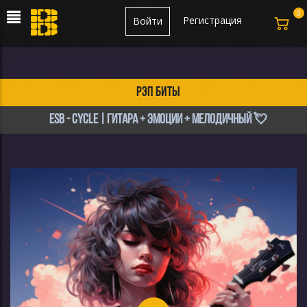
0
Регистрация
Войти
рэп биты
ESB - Сycle | Гитара + Эмоции + Мелодичный 💘