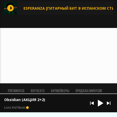
ESPERANZA [ГИТАРНЫЙ БИТ В ИСПАНСКОМ СТИЛ
Рэп минуса
BUY BEATS
Битмейкеры
Продажа минусов
Рэп биты
Реклама
FAQ
Пользовательское соглашение
Obsidian (АКЦИЯ 2+2)
Безопасная сделка
Lonz Kid Music