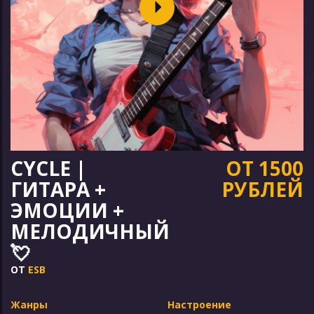
СYCLE |
ОТ 1500
ГИТАРА +
РУБЛЕЙ
ЭМОЦИИ +
МЕЛОДИЧНЫЙ
💘
ОТ
ESB
Жанры
Настроение