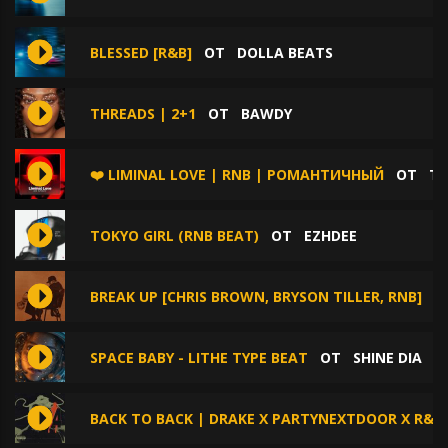
BLESSED [R&B]
ОТ
DOLLA BEATS
THREADS | 2+1
ОТ
BAWDY
❤️ LIMINAL LOVE | RNB | РОМАНТИЧНЫЙ
ОТ
TE
TOKYO GIRL (RNB BEAT)
ОТ
EZHDEE
BREAK UP [CHRIS BROWN, BRYSON TILLER, RNB]
О
SPACE BABY - LITHE TYPE BEAT
ОТ
SHINE DIA
BACK TO BACK | DRAKE X PARTYNEXTDOOR X R&B