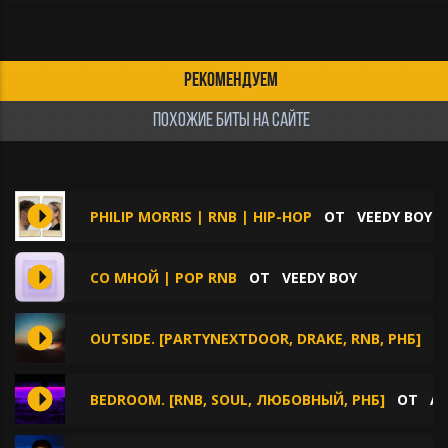
РЕКОМЕНДУЕМ
ПОХОЖИЕ БИТЫ НА САЙТЕ
PHILIP MORRIS | RNB | HIP-HOP
ОТ
VEEDY BOY
СО МНОЙ | POP RNB
ОТ
VEEDY BOY
OUTSIDE. [PARTYNEXTDOOR, DRAKE, RNB, РНБ]
О
BEDROOM. [RNB, SOUL, ЛЮБОВНЫЙ, РНБ]
ОТ
AL