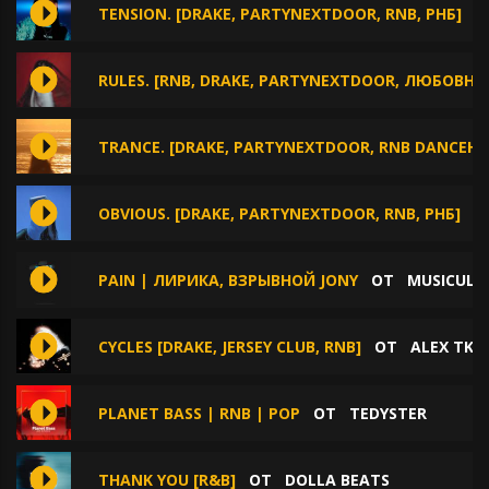
TENSION. [DRAKE, PARTYNEXTDOOR, RNB, РНБ]
О
RULES. [RNB, DRAKE, PARTYNEXTDOOR, ЛЮБОВНЫ
TRANCE. [DRAKE, PARTYNEXTDOOR, RNB DANCEHAL
OBVIOUS. [DRAKE, PARTYNEXTDOOR, RNB, РНБ]
О
PAIN | ЛИРИКА, ВЗРЫВНОЙ JONY
ОТ
MUSICULL
CYCLES [DRAKE, JERSEY CLUB, RNB]
ОТ
ALEX TK
PLANET BASS | RNB | POP
ОТ
TEDYSTER
THANK YOU [R&B]
ОТ
DOLLA BEATS