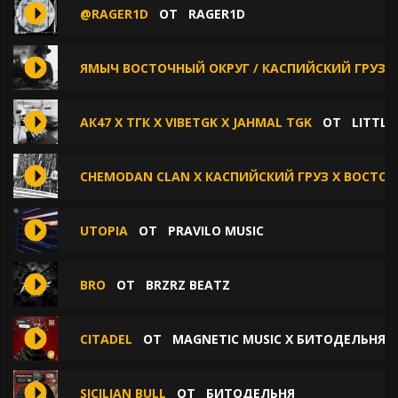
@RAGER1D
ОТ
RAGER1D
ЯМЫЧ ВОСТОЧНЫЙ ОКРУГ / КАСПИЙСКИЙ ГРУЗ
АК47 X ТГК X VIBETGK X JAHMAL TGK
ОТ
LITTLE
CHEMODAN CLAN X КАСПИЙСКИЙ ГРУЗ X ВОСТО
UTOPIA
ОТ
PRAVILO MUSIC
BRO
ОТ
BRZRZ BEATZ
CITADEL
ОТ
MAGNETIC MUSIC X БИТОДЕЛЬНЯ 
SICILIAN BULL
ОТ
БИТОДЕЛЬНЯ