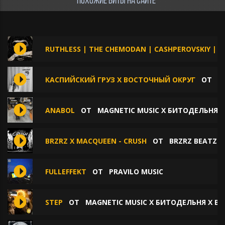
ПОХОЖИЕ БИТЫ НА САЙТЕ
RUTHLESS | THE CHEMODAN | CASHPEROVSKIY | G
КАСПИЙСКИЙ ГРУЗ X ВОСТОЧНЫЙ ОКРУГ
ОТ
L
ANABOL
ОТ
MAGNETIC MUSIC X БИТОДЕЛЬНЯ 
BRZRZ X MACQUEEN - CRUSH
ОТ
BRZRZ BEATZ
FULLEFFEKT
ОТ
PRAVILO MUSIC
STEP
ОТ
MAGNETIC MUSIC X БИТОДЕЛЬНЯ X B