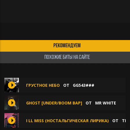
РЕКОМЕНДУЕМ
ПОХОЖИЕ БИТЫ НА САЙТЕ
ГРУСТНОЕ НЕБО
ОТ
GG543###
GHOST [UNDER/BOOM BAP]
ОТ
MR WHITE
I LL MISS (НОСТАЛЬГИЧЕСКАЯ ЛИРИКА)
ОТ
TLM