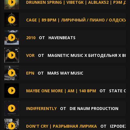
DRUNKEN SPRING | VIBETGK | ALBLAK52 | РЭМ ДИ
CAGE | 89 BPM | ЛИРИЧНЫЙ / ПИАНО / ОЛДСКУЛ
2010
ОТ
HAVENBEATS
VOR
ОТ
MAGNETIC MUSIC X БИТОДЕЛЬНЯ X BE
EPN
ОТ
MARS WAY MUSIC
MAYBE ONE MORE | AM | 140 BPM
ОТ
STATE OF
INDIFFERENTLY
ОТ
DIE NAUM PRODUCTION
DON'T CRY | РАЗРЫВНАЯ ЛИРИКА
ОТ
IZPODEZ