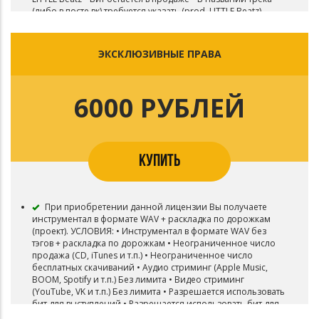
(либо в посте вк) требуется указать (prod. LITTLE Beatz)
ЭКСКЛЮЗИВНЫЕ ПРАВА
6000 РУБЛЕЙ
КУПИТЬ
При приобретении данной лицензии Вы получаете
инструментал в формате WAV + раскладка по дорожкам
(проект). УСЛОВИЯ: • Инструментал в формате WAV без
тэгов + раскладка по дорожкам • Неограниченное число
продажа (CD, iTunes и т.п.) • Неограниченное число
бесплатных скачиваний • Аудио стриминг (Apple Music,
BOOM, Spotify и т.п.) Без лимита • Видео стриминг
(YouTube, VK и т.п.) Без лимита • Разрешается использовать
бит для выступлений • Разрешается использовать бит для
радио и ТВ • Владелец бита: ПОКУПАТЕЛЬ • В названии