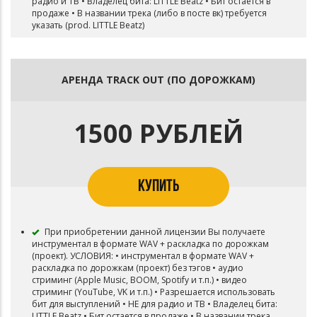
радио и ТВ • Владелец бита: LITTLE Beatz • Бит остается в
продаже • В названии трека (либо в посте вк) требуется
указать (prod. LITTLE Beatz)
АРЕНДА TRACK OUT (ПО ДОРОЖКАМ)
1500 РУБЛЕЙ
КУПИТЬ
При приобретении данной лицензии Вы получаете
инструментал в формате WAV + раскладка по дорожкам
(проект). УСЛОВИЯ: • инструментал в формате WAV +
раскладка по дорожкам (проект) без тэгов • аудио
стриминг (Apple Music, BOOM, Spotify и т.п.) • видео
стриминг (YouTube, VK и т.п.) • Разрешается использовать
бит для выступлений • НЕ для радио и ТВ • Владелец бита:
LITTLE Beatz • Бит остается в продаже • В названии трека