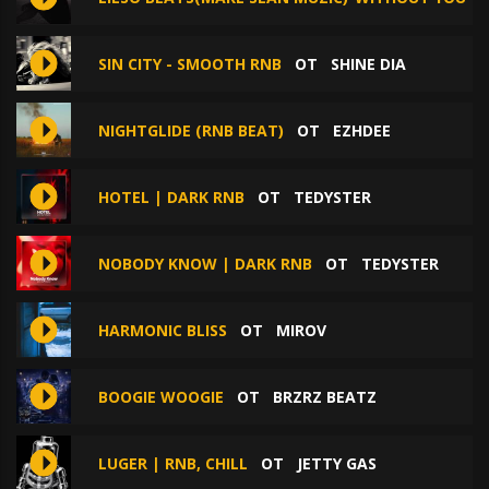
SIN CITY - SMOOTH RNB
ОТ
SHINE DIA
NIGHTGLIDE (RNB BEAT)
ОТ
EZHDEE
HOTEL | DARK RNB
ОТ
TEDYSTER
NOBODY KNOW | DARK RNB
ОТ
TEDYSTER
HARMONIC BLISS
ОТ
MIROV
BOOGIE WOOGIE
ОТ
BRZRZ BEATZ
LUGER | RNB, CHILL
ОТ
JETTY GAS