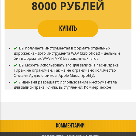
8000 РУБЛЕЙ
В названии песня/трека, записанного под этот минус,
Вы должны указывать авторство (Ezhdee prod.).
После приобретения данного вида лицензии, Вы
можете выкупить Эксклюзив. Сумма которую Вы внесли -
будет учитываться, все что нужно - это доплатить
КУПИТЬ
недостающую сумму. Точно также Вы можете улучшить
лицензию с помощью доплаты.
Приобретая данный тип лицензии Вы соглашаетесь с
условиями пользования.
Вы получаете инструментал в формате отдельных
дорожек каждого инструмента WAV (32bit-float) + цельный
бит в форматах WAV и MP3 без защитных тэгов.
Вы можете использовать его для записи 1 песни/трека:
Тираж не ограничен. Так же не ограничено количество
Онлайн Аудио стримов (Apple Music, Spotify).
Лицензия разрешает: Использование инструментала
для записи трека, клипа, выступлений; Коммерческое
использование (выступления, продажа на iTunes, Apple
Music, Spotify, Yandex.Music, Google Play и т.д.);
Использование для видео-клипа с публикацией на Youtube
и подобных площадках;
Права на произведение (Эксклюзивные права) остаются
у Ezhdee. Бит не снимается с продажи.
КОММЕНТАРИИ
В названии песня/трека, записанного под этот минус,
Вы должны указывать авторство (Ezhdee prod.).