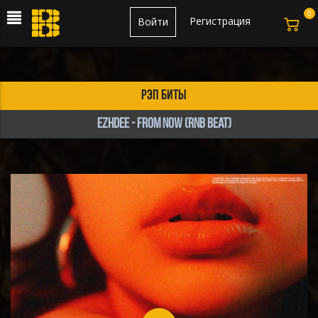
0
Регистрация
Войти
рэп биты
Ezhdee - FROM NOW (RnB beat)