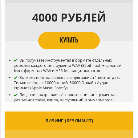
В названии песни/трека, записанного под этот минус,
Вы должны указывать авторство (Ezhdee prod.).
4000 РУБЛЕЙ
После приобретения данного вида лицензии, Вы
можете выкупить Эксклюзив. Сумма которую Вы внесли -
будет учитываться, все что нужно - это доплатить
недостающую сумму. Точно также Вы можете улучшить
лицензию с помощью доплаты.
КУПИТЬ
Приобретая данный тип лицензии Вы соглашаетесь с
условиями пользования.
Вы получаете инструментал в формате отдельных
дорожек каждого инструмента WAV (32bit-float) + цельный
бит в форматах WAV и MP3 без защитных тэгов.
Вы можете использовать его для записи 1 песни/трека:
Тираж не более 10000 копий. 50000 Онлайн Аудио
стримов (Apple Music, Spotify).
Лицензия разрешает: Использование инструментала
для записи трека, клипа, выступлений; Коммерческое
использование (выступления, продажа на iTunes, Apple
Music, Spotify, Yandex.Music, Google Play и т.д.);
Использование для видео-клипа с публикацией на Youtube
ЛИЗИНГ (БЕЗЛИМИТ)
и подобных площадках;
Права на произведение (Эксклюзивные права) остаются
у Ezhdee. Бит не снимается с продажи.