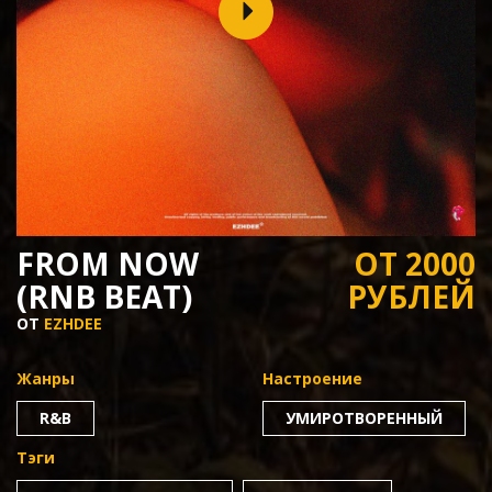
FROM NOW
ОТ 2000
(RNB BEAT)
РУБЛЕЙ
ОТ
EZHDEE
Жанры
Настроение
R&B
УМИРОТВОРЕННЫЙ
Тэги