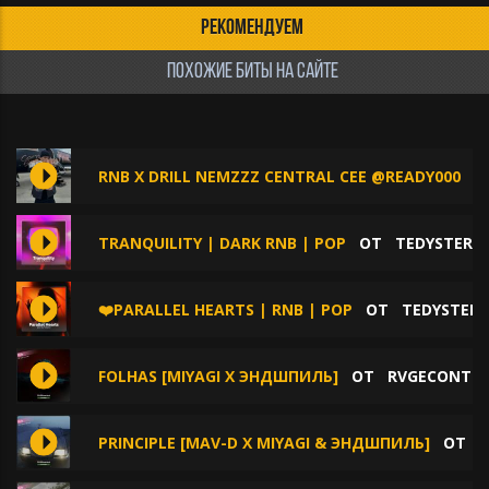
РЕКОМЕНДУЕМ
ПОХОЖИЕ БИТЫ НА САЙТЕ
RNB X DRILL NEMZZZ CENTRAL CEE @READY000
О
TRANQUILITY | DARK RNB | POP
ОТ
TEDYSTER
❤️PARALLEL HEARTS | RNB | POP
ОТ
TEDYSTER
FOLHAS [MIYAGI X ЭНДШПИЛЬ]
ОТ
RVGECONTR
PRINCIPLE [MAV-D X MIYAGI & ЭНДШПИЛЬ]
ОТ