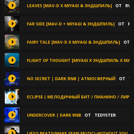
LEAVES [MAV-D X MIYAGI & ЭНДШПИЛЬ]
ОТ
RVG
FAR SIDE [MAV-D + MIYAGI & ЭНДШПИЛЬ]
ОТ
RV
FAIRY TALE [MAV-D X MIYAGI & ЭНДШПИЛЬ]
ОТ
FLIGHT OF THOUGHT [MIYAGI X ЭНДШПИЛЬ X MAV
NO SECRET | DARK RNB | АТМОСФЕРНЫЙ
ОТ
T
ECLIPSE ( МЕЛОДИЧНЫЙ БИТ / ПИАНИНО / ЛИРИЧ
UNDERCOVER | DARK RNB
ОТ
TEDYSTER
LIESO BEATS(MAKE SEAN MUZIC)-WITHOUT YOU