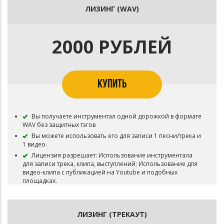
ЛИЗИНГ (WAV)
2000 РУБЛЕЙ
КУПИТЬ
Вы получаете инструментал одной дорожкой в формате
WAV без защитных тэгов
Вы можете использовать его для записи 1 песни/трека и
1 видео.
Лицензия разрешает: Использование инструментала
для записи трека, клипа, выступлений; Использование для
видео-клипа с публикацией на Youtube и подобных
площадках.
Лицензия запрещает загрузку песни/трека в VK BOOM! А
так же любое другое коммерческое использование.
Права на произведение (Эксклюзивные права) остаются
ЛИЗИНГ (ТРЕКАУТ)
у Ezhdee. Бит не снимается с продажи.