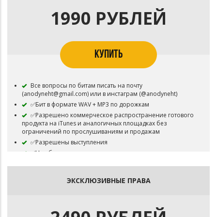
1990 РУБЛЕЙ
КУПИТЬ
Все вопросы по битам писать на почту
(anodyneht@gmail.com) или в инстаграм (@anodyneht)
✅Бит в формате WAV + MP3 по дорожкам
✅Разрешено коммерческое распространение готового
продукта на iTunes и аналогичных площадках без
ограничений по прослушиваниям и продажам
✅Разрешены выступления
✅Не обязательно, но желательно указать авторство
⛔Бит остаётся в продаже
ЭКСКЛЮЗИВНЫЕ ПРАВА