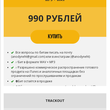
990 РУБЛЕЙ
КУПИТЬ
Все вопросы по битам писать на почту
(anodyneht@gmail.com) или в инстаграм (@anodyneht)
✅Бит в формате WAV + MP3
✅Разрешено коммерческое распространение готового
продукта на iTunes и аналогичных площадках без
ограничений по прослушиваниям и продажам
⛔Бит остаётся в продаже
⛔Обязательно указать авторство (prod. by anodyneHT) в
названии трека, либо в артистах (feat. anodyneHT)
TRACKOUT