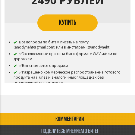
2490 РУБЛЕЙ
КУПИТЬ
Все вопросы по битам писать на почту
(anodyneht@gmail.com) или в инстаграм (@anodyneht)
✅Эксклюзивные права на бит в формате WAV и/или по
дорожкам
✅Бит снимается с продажи
✅Разрешено коммерческое распространение готового
продукта на iTunes и аналогичных площадках без
ограничений по продажам
✅Разрешены выступления
✅Не обязательно, но желательно указать авторство
ЗАПРЕЩЕНО изымать треки
лицензиатов(арендаторов),если таковые имеются.
КОММЕНТАРИИ
ПОДЕЛИТЕСЬ МНЕНИЕМ О БИТЕ!