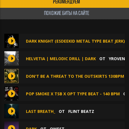
РЕКОМЕНДУЕМ
ПОХОЖИЕ БИТЫ НА САЙТЕ
DARK KNIGHT (ESDEEKID METAL TYPE BEAT JERK)
HELVETIA | MELODIC DRILL | DARK
ОТ
YROVEN’
DON'T BE A THREAT TO THE OUTSKIRTS 130BPM
POP SMOKE X TSB X OPT TYPE BEAT - 140 BPM
О
LAST BREATH_
ОТ
FLINT BEATZ
DARK
ОТ
OWEST