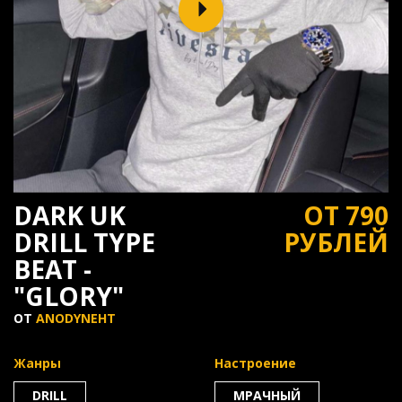
DARK UK
ОТ 790
DRILL TYPE
РУБЛЕЙ
BEAT -
"GLORY"
ОТ
ANODYNEHT
Жанры
Настроение
DRILL
МРАЧНЫЙ