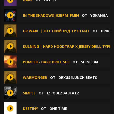
IN THE SHADOWS|92BPM|FMIN
ОТ
YØKANGA
UR WAKE | ЖЕСТКИЙ ХУД ТРЭП БИТ
ОТ
DRXGS
KULNING | HARD HOODTRAP X JERSEY DRILL TYPE 
POMPEII - DARK DRILL SHII
ОТ
SHINE DIA
WARMONGER
ОТ
DRXGS4LUNCH BEATS
SIMPLE
ОТ
IZPODEZDABEATZ
DESTINY
ОТ
ONE TIME