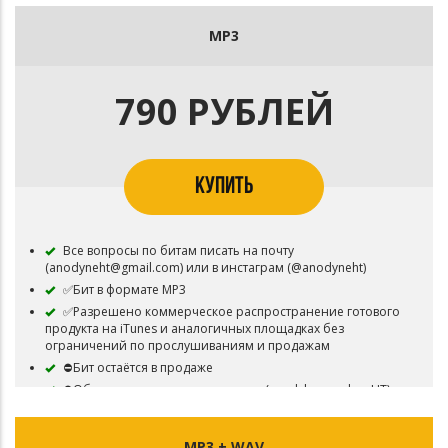
MP3
790 РУБЛЕЙ
КУПИТЬ
Все вопросы по битам писать на почту
(anodyneht@gmail.com) или в инстаграм (@anodyneht)
✅Бит в формате MP3
✅Разрешено коммерческое распространение готового
продукта на iTunes и аналогичных площадках без
ограничений по прослушиваниям и продажам
⛔Бит остаётся в продаже
⛔Обязательно указать авторство (prod. by anodyneHT) в
названии трека, либо в артистах (feat. anodyneHT)
MP3 + WAV