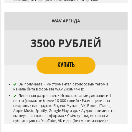
неэксклюзивная (бит остаётся в продаже) • В авторстве
песни необходимо указать: Timpani Beatz • Право на 1
бесплатное публичное исполнение
WAV АРЕНДА
Лицензия НЕ разрешает: • Съёмку видеоклипов • Радио
и ТВ ротации • Монетизацию на YouTube и других
площадках • Передачу инструмента третьим лицам
Роялти: • Продюсеры сохраняют право на 15% дохода с
3500 РУБЛЕЙ
трека
Прочее: • При превышении установленных лимитов
необходимо приобрести новую лицензию или выкупить
эксклюзив • Приобретая данную лицензию, вы
соглашаетесь с условиями пользования
КУПИТЬ
Вы получаете: • Инструментал с голосовым тегом в
начале бита в формате WAV 24bit/44kHz
Лицензия разрешает: • Использование для записи 1
песни (тираж не более 10 000 копий) • Размещение на
цифровых площадках: Яндекс.Музыка, VK, Boom, iTunes,
Apple Music, Spotify, Google Play и др. • Аудио-стриминг на
вышеуказанных платформах • Съёмку 1 видеоклипа и
публикацию на YouTube, VK и др. (без монетизации) •
Разрешена коммерческая деятельность для трека с
соблюдением условий лицензии • Лицензия