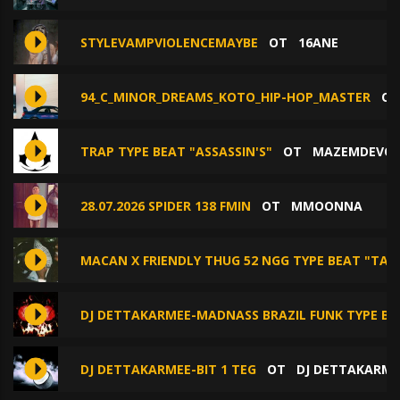
STYLEVAMPVIOLENCEMAYBE
ОТ
16ANE
94_C_MINOR_DREAMS_KOTO_HIP-HOP_MASTER
О
TRAP TYPE BEAT "ASSASSIN'S"
ОТ
MAZEMDEVO
28.07.2026 SPIDER 138 FMIN
ОТ
MMOONNA
MACAN X FRIENDLY THUG 52 NGG TYPE BEAT "TAL
DJ DETTAKARMEE-MADNASS BRAZIL FUNK TYPE BE
DJ DETTAKARMEE-BIT 1 TEG
ОТ
DJ DETTAKARME