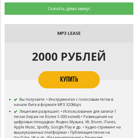
Скачать демо минус
MP3 LEASE
2000 РУБЛЕЙ
КУПИТЬ
Вы получаете: • Инструментал с голосовым тегом в
начале бита в формате MP3 320kbps
Лицензия разрешает: • Использование для записи 1
песни (тираж не более 5 000 копий) • Размещение на
цифровых площадках: Яндекс.Музыка, VK, Boom, iTunes,
Apple Music, Spotify, Google Play и др. • Аудио-стриминг на
вышеуказанных платформах • Публикация песни на
YouTube, VK и др. (без монетизации) • Лицензия