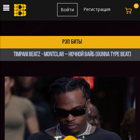
0
Регистрация
Войти
рэп биты
Timpani Beatz - MontClar – Ночной вайб [Gunna Type Beat]