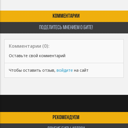
Роялти: • Продюсеры сохраняют право на 15% дохода с
трека
Прочее: • При превышении установленных лимитов
КОММЕНТАРИИ
необходимо приобрести новую лицензию или выкупить
эксклюзив • Приобретая данную лицензию, вы
ПОДЕЛИТЕСЬ МНЕНИЕМ О БИТЕ!
соглашаетесь с условиями пользования
Комментарии (
0
):
Оставьте свой комментарий
Чтобы оставить отзыв,
войдите
на сайт
РЕКОМЕНДУЕМ