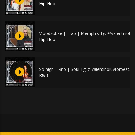
Hip-Hop
V podsobke | Trap | Memphis Tg: @valentinoluv
Hip-Hop
So high | Rnb | Soul Tg: @valentinoluvforbeats
R&B