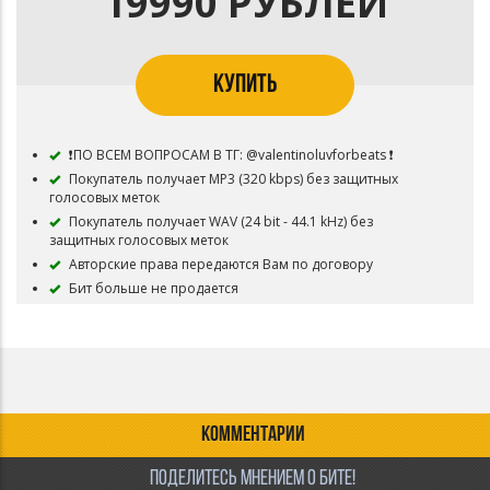
19990 РУБЛЕЙ
Бит остается в продаже.
⛔ Запрещено:
Использовать композицию для перепродажи.
КУПИТЬ
❗ПО ВСЕМ ВОПРОСАМ В ТГ: @valentinoluvforbeats ❗
Покупатель получает MP3 (320 kbps) без защитных
голосовых меток
Покупатель получает WAV (24 bit - 44.1 kHz) без
защитных голосовых меток
Авторские права передаются Вам по договору
Бит больше не продается
КОММЕНТАРИИ
ПОДЕЛИТЕСЬ МНЕНИЕМ О БИТЕ!