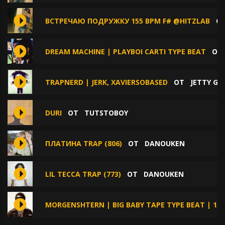
ВСТРЕЧАЮ ПОДРУЖКУ 155 BPM F# @HITZLAB
О
DREAM MACHINE | PLAYBOI CARTI TYPE BEAT
О
TRAPNERD | JERK, XAVIERSOBASED
ОТ
JETTY GA
DURI
ОТ
TUTSTOBOY
ПЛАТИНА TRAP (806)
ОТ
DANOUKEN
LIL TECCA TRAP (773)
ОТ
DANOUKEN
MORGENSHTERN | BIG BABY TAPE TYPE BEAT | 13