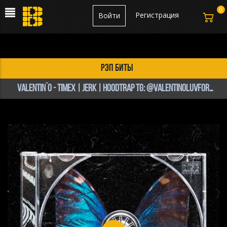
0
Регистрация
Войти
рэп биты
Valentin`o - TimeX | jerk | hoodtrap Tg: @valentinoluvforbeats