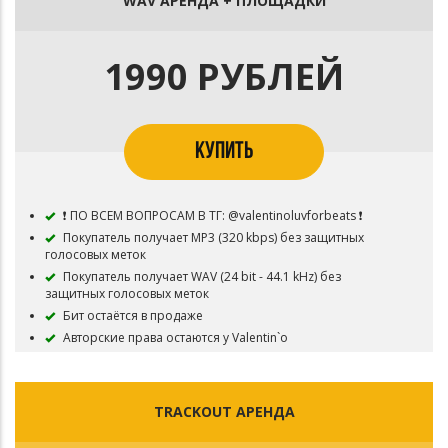
WAV АРЕНДА + ПЛОЩАДКИ
1990 РУБЛЕЙ
КУПИТЬ
❗ ПО ВСЕМ ВОПРОСАМ В ТГ: @valentinoluvforbeats ❗
Покупатель получает MP3 (320 kbps) без защитных
голосовых меток
Покупатель получает WAV (24 bit - 44.1 kHz) без
защитных голосовых меток
Бит остаётся в продаже
Авторские права остаются у Valentin`o
Возможность загружать Песню на различные
музыкальные площадки - Apple Music, Яндекс.Музыка, VK
Музыка, Spotify, Deezer, и т.д.
TRACKOUT АРЕНДА
⛔ Запрещено:
Использовать композицию для перепродажи.