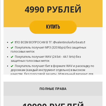
4990 РУБЛЕЙ
КУПИТЬ
❗ПО ВСЕМ ВОПРОСАМ В ТГ: @valentinoluvforbeats ❗
Покупатель получает MP3 (320 kbps) без защитных
голосовых меток
Покупатель получает WAV (24 bit - 44.1 kHz) без
защитных голосовых меток
Покупатель получает бит в формате WAV и раскладку по
дорожкам (каждый инструмент отдельно) в высоком
качестве, без голосовой защиты. (Идеальный вариант для
последующей обработки звука на студии, также вы имеете
возможность создавать свою структуру трека, удалять или
менять местами инструменты).
ПОЛНЫЕ ПРАВА
Авторские права остаются у Valentin`o
Возможность загружать Песню на различные
музыкальные площадки - Apple Music, Яндекс.Музыка, VK
Музыка, Spotify, Deezer, и т.д.