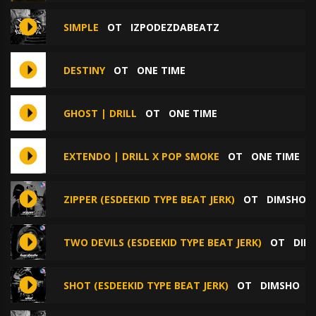
SIMPLE
ОТ
IZPODEZDABEATZ
DESTINY
ОТ
ONE TIME
GHOST | DRILL
ОТ
ONE TIME
EXTENDO | DRILL X POP SMOKE
ОТ
ONE TIME
ZIPPER (ESDEEKID TYPE BEAT JERK)
ОТ
DIMSHO
TWO DEVILS (ESDEEKID TYPE BEAT JERK)
ОТ
DIM
SHOT (ESDEEKID TYPE BEAT JERK)
ОТ
DIMSHO