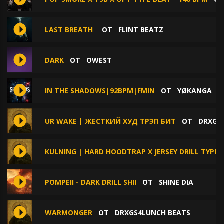
LAST BREATH_
ОТ
FLINT BEATZ
DARK
ОТ
OWEST
IN THE SHADOWS|92BPM|FMIN
ОТ
YØKANGA
UR WAKE | ЖЕСТКИЙ ХУД ТРЭП БИТ
ОТ
DRXGS
KULNING | HARD HOODTRAP X JERSEY DRILL TYPE 
POMPEII - DARK DRILL SHII
ОТ
SHINE DIA
WARMONGER
ОТ
DRXGS4LUNCH BEATS