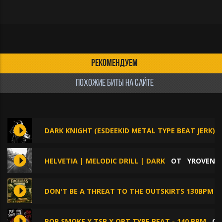
РЕКОМЕНДУЕМ
ПОХОЖИЕ БИТЫ НА САЙТЕ
DARK KNIGHT (ESDEEKID METAL TYPE BEAT JERK)
HELVETIA | MELODIC DRILL | DARK
ОТ
YROVEN’
DON'T BE A THREAT TO THE OUTSKIRTS 130BPM
POP SMOKE X TSB X OPT TYPE BEAT - 140 BPM
О