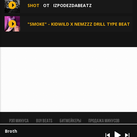
SHOT
ОТ
IZPODEZDABEATZ
"SMOKE" - KIDWILD X NEMZZZ DRILL TYPE BEAT
Рэп минуса
BUY BEATS
Битмейкеры
Продажа минусов
Рэп биты
Реклама
FAQ
Пользовательское соглашение
Broth