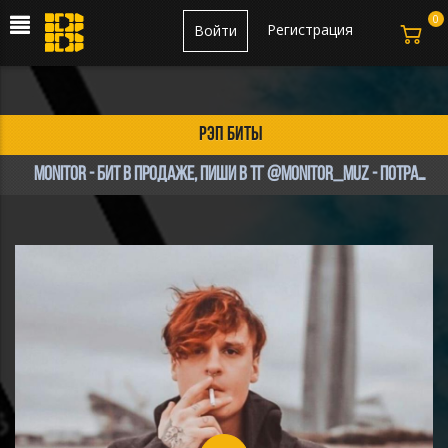
0
Регистрация
Войти
рэп биты
Monitor - бит в продаже, пиши в тг @monitor_muz - Потрачено (Рок)