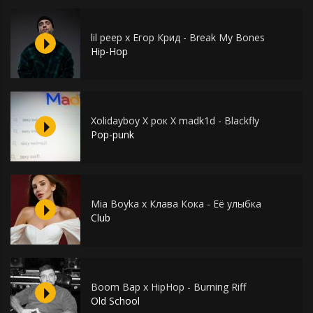
lil peep x Егор Крид - Break My Bones
Hip-Hop
Xolidayboy X рок X madk1d - Blackfly
Pop-punk
Mia Boyka x Клава Кока - Её улыбка
Club
Boom Bap x HipHop - Burning Riff
Old School