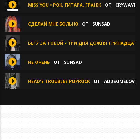
MISS YOU • РОК, ГИТАРА, ГРАНЖ
ОТ
CRYWAVE.
СДЕЛАЙ МНЕ БОЛЬНО
ОТ
SUNSAD
БЕГУ ЗА ТОБОЙ - ТРИ ДНЯ ДОЖНЯ ТРИНАДЦАТ
НЕ ОЧЕНЬ
ОТ
SUNSAD
HEAD'S TROUBLES POPROCK
ОТ
ADDSOMELOVE