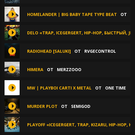
HOMELANDER | BIG BABY TAPE TYPE BEAT
ОТ
P
DELO «TRAP, ICEGERGERT, HIP-HOP, БЫСТРЫЙ, J
RADIOHEAD [SALUKI]
ОТ
RVGECONTROL
HIMERA
ОТ
MERZZOOO
MW | PLAYBOI CARTI X METAL
ОТ
ONE TIME
MURDER PLOT
ОТ
SEMIGOD
PLAYOFF «ICEGERGERT, TRAP, KIZARU, HIP-HOP, 