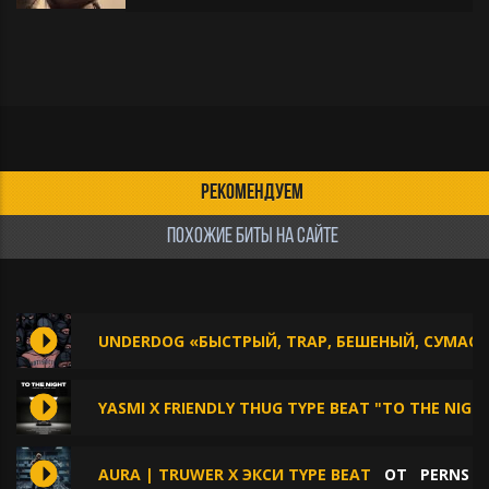
РЕКОМЕНДУЕМ
ПОХОЖИЕ БИТЫ НА САЙТЕ
UNDERDOG «БЫСТРЫЙ, TRAP, БЕШЕНЫЙ, СУМАС
YASMI X FRIENDLY THUG TYPE BEAT "TO THE NIGH
AURA | TRUWER X ЭКСИ TYPE BEAT
ОТ
PERNS B