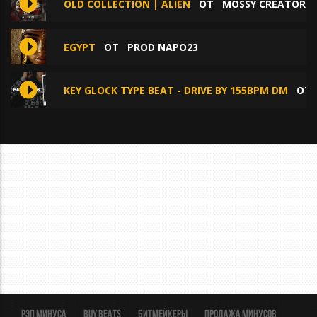
OLD COLLECTION | ALIEN
ОТ
MOSSY CREATOR
EGYPT
ОТ
PROD NAPO23
KEY GLOCK TYPE BEAT - DRIVE BY 155BPM DM
О
Рэп минуса
BUY BEATS
Битмейкеры
Продажа минусов