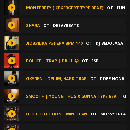
MONTERREY (ICEGERGERT TYPE BEAT)
ОТ
FLINT
ZHARA
ОТ
DEEAYBEATS
ЛОВУШКА РЭПЕРА BPM 140
ОТ
DJ BEDOLAGA
POL ICE | TRAP | DRILL 🤪
ОТ
ESB
OXYGEN | OPIUM, HARD TRAP
ОТ
DOPE NONA B
SMOOTH | YOUNG THUG X GUNNA TYPE BEAT
О
OLD COLLECTION | MINI LEAN
ОТ
MOSSY CREAT