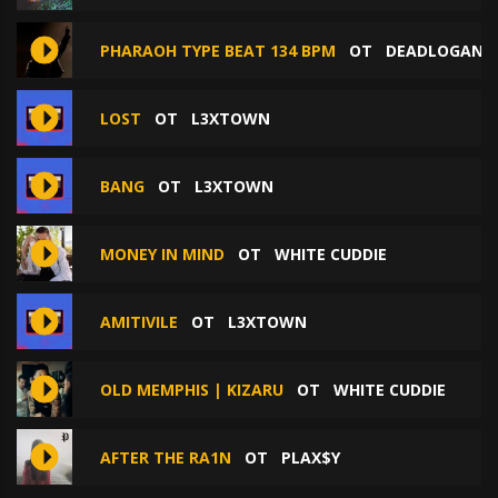
PHARAOH TYPE BEAT 134 BPM
ОТ
DEADLOGAN B
LOST
ОТ
L3XTOWN
BANG
ОТ
L3XTOWN
MONEY IN MIND
ОТ
WHITE CUDDIE
AMITIVILE
ОТ
L3XTOWN
OLD MEMPHIS | KIZARU
ОТ
WHITE CUDDIE
AFTER THE RA1N
ОТ
PLAX$Y