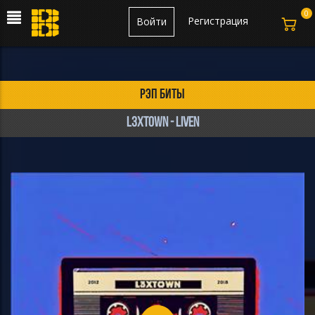
0
Регистрация
Войти
рэп биты
l3xtown - LIVEN