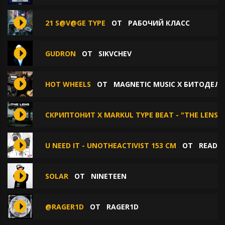
21 S@V@GE TYPE
ОТ
РАБОЧИЙ КЛАСС
GUDRON
ОТ
SIKVCHEV
HOT WHEELS
ОТ
MAGNETIC MUSIC X БИТОДЕЛЬ
СКРИПТОНИТ X MARKUL TYPE BEAT - "THE LENS"
U NEED IT - UNOTHEACTIVIST 153 CM
ОТ
READY0
SOLAR
ОТ
NINETEEN
@RAGER1D
ОТ
RAGER1D