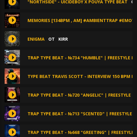
"NORTHSIDE" - UICIDEBOY X POUYA TYPE BEAT
О
MEMORIES [134BPM , AM] #AMBIENTTRAP #EMOT
ENIGMA
ОТ
KIRR
TRAP TYPE BEAT - №734 "HUMBLE" | FREESTYLE B
TYPE BEAT TRAVIS SCOTT - INTERVIEW 150 BPM E
TRAP TYPE BEAT - №720 "ANGELIC" | FREESTYLE 
TRAP TYPE BEAT - №713 "SCENTED" | FREESTYLE 
TRAP TYPE BEAT - №668 "GREETING" | FREESTYLE