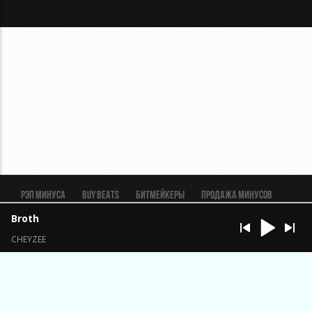
Рэп минуса
BUY BEATS
Битмейкеры
Продажа минусов
Рэп биты
Реклама
FAQ
Пользовательское соглашение
Broth
Безопасная сделка
CHEYZEE
ИП Константинов Александр Анатольевич ОГРН
323320000033401 ИНН 324503061431
Брянская обл., п. Выгоничи.
support@beatmaker.tv