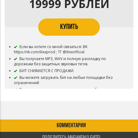
19999 РУБЛЕЙ
В названии трека необходимо указать (Prod. By ILIXX)
Приобретая данный тип лицензии Вы соглашаетесь с
условиями пользования.
КУПИТЬ
Если вы хотите со мной связаться: ВК
https://vk.com/ilixxprod ; ТГ @ilixxofficial
Вы получаете MP3, WAV и полную раскладку по
дорожкам без защитных звуковых тэгов.
БИТ СНИМАЕТСЯ С ПРОДАЖИ.
Вы можете загружать бит на любые площадки без
ограничений
В названии трека, записанного под этот бит, автора
(ILIXX) можете НЕ указывать.
Бит полностью ваш.
КОММЕНТАРИИ