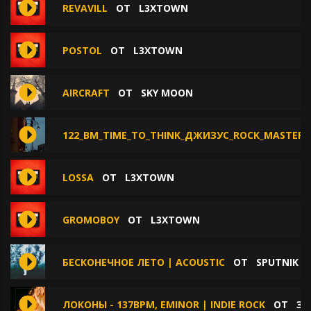
REVAVILL
ОТ
L3XTOWN
POSTOL
ОТ
L3XTOWN
AIRCRAFT
ОТ
SKY MOON
122_BM_TIME_TO_THINK_ДЖИЗУС_ROCK_MASTER
LOSSA
ОТ
L3XTOWN
GROMOBOY
ОТ
L3XTOWN
БЕСКОНЕЧНОЕ ЛЕТО | ACOUSTIC
ОТ
SPUTNIK
ЛОКОНЫ - 137BPM, EMINOR | INDIE ROCK
ОТ
ЗВ