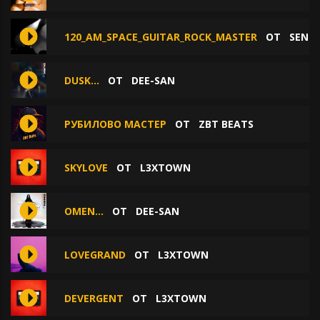
120_AM_SPACE_GUITAR_ROCK_MASTER
ОТ
SEND
DUSK...
ОТ
DEE-SAN
РУБИЛОВО МАСТЕР
ОТ
ZBT BEATS
SKYLOVE
ОТ
L3XTOWN
OMEN...
ОТ
DEE-SAN
LOVEGRAND
ОТ
L3XTOWN
DEVERGENT
ОТ
L3XTOWN