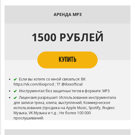
АРЕНДА MP3
1500 РУБЛЕЙ
КУПИТЬ
Если вы хотите со мной связаться: ВК
https://vk.com/ilixxprod ; ТГ @ilixxofficial
Инструментал без защитных тегов в формате: MP3
Лицензия разрешает: Использование инструментала
для записи трека, клипа, выступлений; Коммерческое
использование (продажа на Apple Music, Spotify, Яндекс
Музыка, VK Музыка и т.д. ; Не более 100 000
прослушиваний.
Использование для видео-клипа с публикацией на
Youtube и подобных площадках.