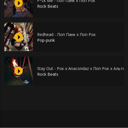
F*ck Me - Поп Панк х Поп Рок
Rock Beats
Redhead - Поп Панк х Поп Рок
Pop-punk
Stay Out - Рок х Anacondaz x Поп Рок х Альте
Rock Beats