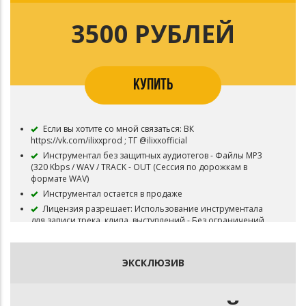
ILIXX и бит не снимается с продажи.
В НАЗВАНИИ ПЕСНИ ЗАПИСАННОЙ ПОД ЭТОТ БИТ
3500 РУБЛЕЙ
НЕОБХОДИМО УКАЗЫВАТЬ АВТОРСТВО (prod. by ILIXX)
После приобретения данного вида лицензии, Вы
можете докупить более дорогую лицензию путем доплаты
недостающей суммы.
КУПИТЬ
Если вы хотите со мной связаться: ВК
https://vk.com/ilixxprod ; ТГ @ilixxofficial
Инструментал без защитных аудиотегов - Файлы MP3
(320 Kbps / WAV / TRACK - OUT (Сессия по дорожкам в
формате WAV)
Инструментал остается в продаже
Лицензия разрешает: Использование инструментала
для записи трека, клипа, выступлений - Без ограничений
Продажа на Apple Music, Spotify, Яндекс Музыка, VK
Музыка и т.д. - Без ограничений
Продажа неограниченного количества физических или
ЭКСКЛЮЗИВ
электронных копий
Использование для видео-клипа с публикацией на
Youtube и подобных площадках