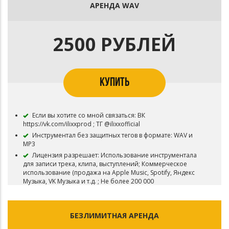
Исключительное право (Эксклюзив) на бит остаются у
АРЕНДА WAV
ILIXX BEATS и бит не снимается с продажи.
В НАЗВАНИИ ПЕСНИ ЗАПИСАННОЙ ПОД ЭТОТ БИТ
НЕОБХОДИМО УКАЗЫВАТЬ АВТОРСТВО (prod. by ILIXX)
2500 РУБЛЕЙ
После приобретения данного вида лицензии, Вы
можете докупить более дорогую лицензию путем доплаты
недостающей суммы.
КУПИТЬ
Если вы хотите со мной связаться: ВК
https://vk.com/ilixxprod ; ТГ @ilixxofficial
Инструментал без защитных тегов в формате: WAV и
MP3
Лицензия разрешает: Использование инструментала
для записи трека, клипа, выступлений; Коммерческое
использование (продажа на Apple Music, Spotify, Яндекс
Музыка, VK Музыка и т.д. ; Не более 200 000
прослушиваний.
Использование для видео-клипа с публикацией на
Youtube и подобных площадках.
БЕЗЛИМИТНАЯ АРЕНДА
Исключительное право (Эксклюзив) на бит остаются у