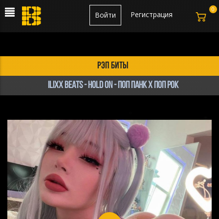
0
Регистрация
Войти
рэп биты
ILIXX BEATS - Hold On - Поп Панк х Поп Рок