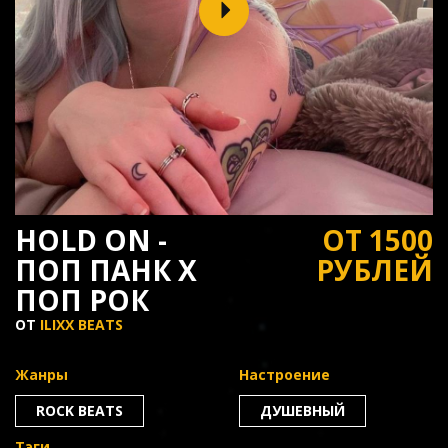
HOLD ON -
ОТ 1500
ПОП ПАНК Х
РУБЛЕЙ
ПОП РОК
ОТ
ILIXX BEATS
Жанры
Настроение
ROCK BEATS
ДУШЕВНЫЙ
Тэги