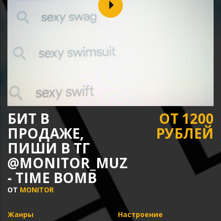
БИТ В
ОТ 1200
ПРОДАЖЕ,
РУБЛЕЙ
ПИШИ В ТГ
@MONITOR_MUZ
- TIME BOMB
ОТ
MONITOR
Жанры
Настроение