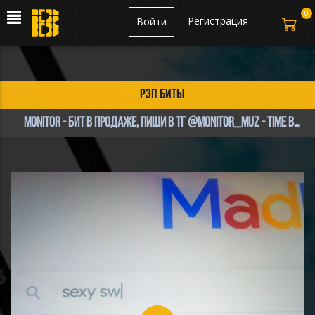
0
Регистрация
Войти
рэп биты
Monitor - бит в продаже, пиши в тг @monitor_muz - Time Bomb