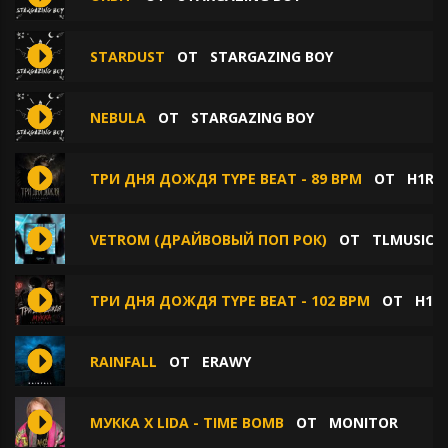
STARDUST
ОТ
STARGAZING BOY
NEBULA
ОТ
STARGAZING BOY
ТРИ ДНЯ ДОЖДЯ TYPE BEAT - 89 BPM
ОТ
H1RE
VETROM (ДРАЙВОВЫЙ ПОП РОК)
ОТ
TLMUSIC
ТРИ ДНЯ ДОЖДЯ TYPE BEAT - 102 BPM
ОТ
H1R
RAINFALL
ОТ
ERAWY
МУККА Х LIDA - TIME BOMB
ОТ
MONITOR