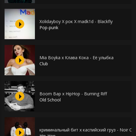
Xolidayboy X рок X madk1d - Blackfly
Pop-punk
Mia Boyka x Клава Кока - Её улыбка
Club
Boom Bap x HipHop - Burning Riff
Old School
криминальный бит x каспийский груз - Noir Cri
Hip-Hop