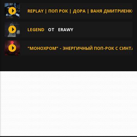
REPLAY | ПОП РОК | ДОРА | ВАНЯ ДМИТРИЕНКО
LEGEND
ОТ
ERAWY
"МОНОХРОМ" - ЭНЕРГИЧНЫЙ ПОП-РОК С СИНТА