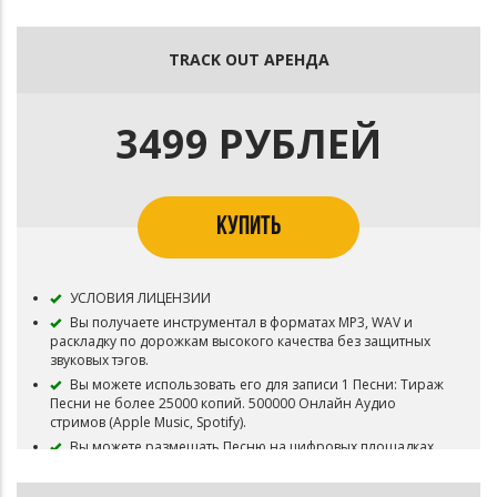
Вы можете снять 1 видеоклип на записанную Песню и
разместить его на платформах YouTube, VK и т.п. без
возможности монетизации.
TRACK OUT АРЕНДА
Исключительное право (Эксклюзив) на инструментал
остаются у de'Me Belo Beats. Бит не снимается с продажи.
В названии песни, записанной под этот минус,
3499 РУБЛЕЙ
необходимо указать авторство de,Me Belo Beats.
Лицензия "Аренда WAV" не дает прав на публичные
выступления и использование трека в концертной
деятельности.
КУПИТЬ
Приобретая данный тип лицензии Вы соглашаетесь с
условиями пользования.
УСЛОВИЯ ЛИЦЕНЗИИ
Вы получаете инструментал в форматах MP3, WAV и
раскладку по дорожкам высокого качества без защитных
звуковых тэгов.
Вы можете использовать его для записи 1 Песни: Тираж
Песни не более 25000 копий. 500000 Онлайн Аудио
стримов (Apple Music, Spotify).
Вы можете размещать Песню на цифровых площадках
(iTunes, Apple Music, Spotify, Yandex.Music, Google Play и т.д.).
Вы можете снять 1 видеоклип на записанную Песню и