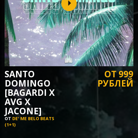
SANTO
ОТ 999
DOMINGO
РУБЛЕЙ
[BAGARDI X
AVG X
JACONE]
ОТ
DE' ME BELO BEATS
(1+1)