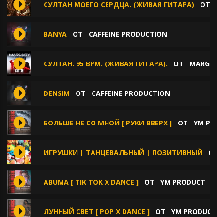
СУЛТАН МОЕГО СЕРДЦА. (ЖИВАЯ ГИТАРА)
ОТ
BANYA
ОТ
CAFFEINE PRODUCTION
СУЛТАН. 95 BPM. (ЖИВАЯ ГИТАРА).
ОТ
MARGE
DENSIM
ОТ
CAFFEINE PRODUCTION
БОЛЬШЕ НЕ СО МНОЙ [ РУКИ ВВЕРХ ]
ОТ
YM PR
ИГРУШКИ | ТАНЦЕВАЛЬНЫЙ | ПОЗИТИВНЫЙ
О
ABUMA [ TIK TOK X DANCE ]
ОТ
YM PRODUCT
ЛУННЫЙ СВЕТ [ POP X DANCE ]
ОТ
YM PRODUCT