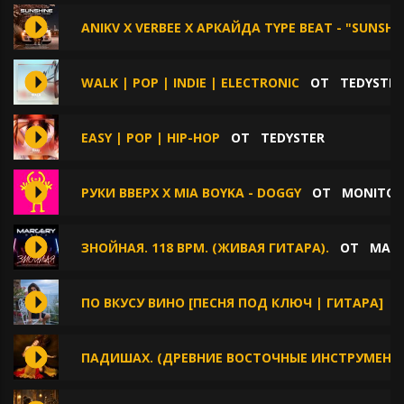
ANIKV X VERBEE X АРКАЙДА TYPE BEAT - "SUNSHI
WALK | POP | INDIE | ELECTRONIC
ОТ
TEDYSTER
EASY | POP | HIP-HOP
ОТ
TEDYSTER
РУКИ ВВЕРХ X MIA BOYKA - DOGGY
ОТ
MONITOR
ЗНОЙНАЯ. 118 BPM. (ЖИВАЯ ГИТАРА).
ОТ
MAR
ПО ВКУСУ ВИНО [ПЕСНЯ ПОД КЛЮЧ | ГИТАРА]
О
ПАДИШАХ. (ДРЕВНИЕ ВОСТОЧНЫЕ ИНСТРУМЕНТ