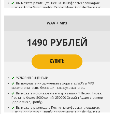
Вы можете размещать Песню на цифровых площадках
(iTunes, Apple Music, Spotify, Yandex.Music, Google Play и т.д.).
Исключительное право (Эксклюзив) на инструментал
остаются у de'Me Belo Beats. Бит не снимается с продажи.
В названии песни, записанной под этот минус,
WAV + MP3
необходимо указать авторство В названии песни,
записанной под этот минус, необходимо указать авторство
de'Me Belo.
1490 РУБЛЕЙ
Лицензия "Аренда MP3" не дает прав на публичные
выступления и использование трека в концертной
деятельности.
Приобретая данный тип лицензии Вы соглашаетесь с
условиями пользования.
КУПИТЬ
УСЛОВИЯ ЛИЦЕНЗИИ
Вы получаете инструментал в форматах WAV и MP3
высокого качества без защитных звуковых тэгов.
Вы можете использовать его для записи 1 Песни: Тираж
Песни не более 5000 копий. 250000 Онлайн Аудио стримов
(Apple Music, Spotify).
Вы можете размещать Песню на цифровых площадках
(iTunes, Apple Music, Spotify, Yandex.Music, Google Play и т.д.).