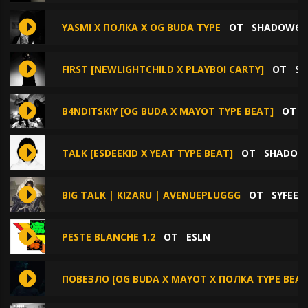
YASMI X ПОЛКА X OG BUDA TYPE
ОТ
SHADOW6I
FIRST [NEWLIGHTCHILD X PLAYBOI CARTY]
ОТ
SH
B4NDITSKIY [OG BUDA X MAYOT TYPE BEAT]
ОТ
TALK [ESDEEKID X YEAT TYPE BEAT]
ОТ
SHADOW
BIG TALK | KIZARU | AVENUEPLUGGG
ОТ
SYFEEC
PESTE BLANCHE 1.2
ОТ
ESLN
ПОВЕЗЛО [OG BUDA X MAYOT X ПОЛКА TYPE BEAT