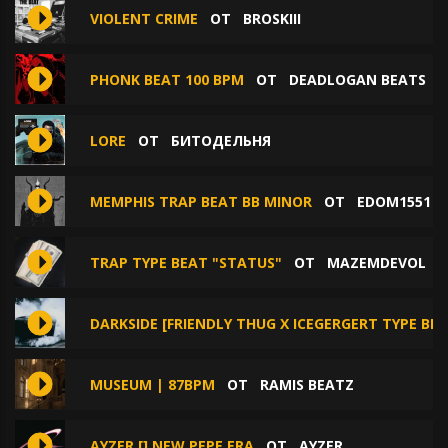
VIOLENT CRIME
ОТ
BROSKIII
PHONK BEAT 100 BPM
ОТ
DEADLOGAN BEATS
LORE
ОТ
БИТОДЕЛЬНЯ
MEMPHIS TRAP BEAT BB MINOR
ОТ
EDOM1551
TRAP TYPE BEAT "STATUS"
ОТ
MAZEMDEVOL
DARKSIDE [FRIENDLY THUG X ICEGERGERT TYPE BE
MUSEUM | 87BPM
ОТ
RAMIS BEATZ
AYZER [] NEW PEPE ERA
ОТ
AYZER